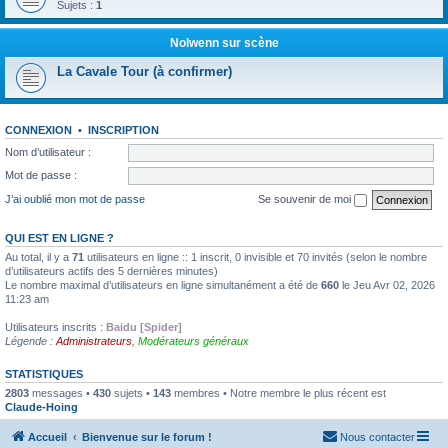
Sujets :
1
Nolwenn sur scène
La Cavale Tour (à confirmer)
CONNEXION
•
INSCRIPTION
Nom d’utilisateur :
Mot de passe :
J’ai oublié mon mot de passe
Se souvenir de moi
QUI EST EN LIGNE ?
Au total, il y a
71
utilisateurs en ligne :: 1 inscrit, 0 invisible et 70 invités (selon le nombre
d’utilisateurs actifs des 5 dernières minutes)
Le nombre maximal d’utilisateurs en ligne simultanément a été de
660
le Jeu Avr 02, 2026
11:23 am
Utilisateurs inscrits :
Baidu [Spider]
Légende :
Administrateurs
,
Modérateurs généraux
STATISTIQUES
2803
messages •
430
sujets •
143
membres • Notre membre le plus récent est
Claude-Hoing
Accueil
Bienvenue sur le forum !
Nous contacter