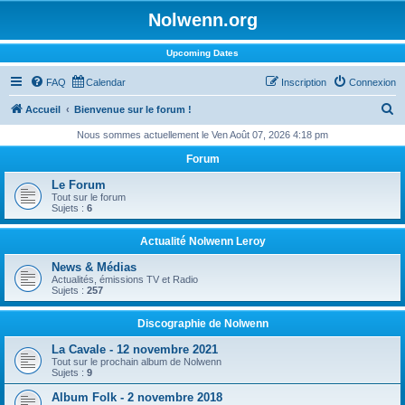
Nolwenn.org
Upcoming Dates
FAQ
Calendar
Inscription
Connexion
R
Accueil
Bienvenue sur le forum !
e
Nous sommes actuellement le Ven Août 07, 2026 4:18 pm
c
Forum
h
Le Forum
e
Tout sur le forum
Sujets :
6
r
c
Actualité Nolwenn Leroy
h
News & Médias
Actualités, émissions TV et Radio
e
Sujets :
257
r
Discographie de Nolwenn
La Cavale - 12 novembre 2021
Tout sur le prochain album de Nolwenn
Sujets :
9
Album Folk - 2 novembre 2018