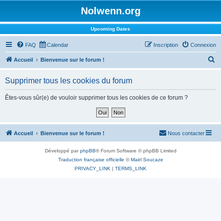
Nolwenn.org
Upcoming Dates
FAQ
Calendar
Inscription
Connexion
R
Accueil
Bienvenue sur le forum !
e
Supprimer tous les cookies du forum
c
h
Êtes-vous sûr(e) de vouloir supprimer tous les cookies de ce forum ?
e
r
c
Accueil
Bienvenue sur le forum !
Nous contacter
h
Développé par
phpBB
® Forum Software © phpBB Limited
e
Traduction française officielle
©
Maël Soucaze
r
PRIVACY_LINK
|
TERMS_LINK