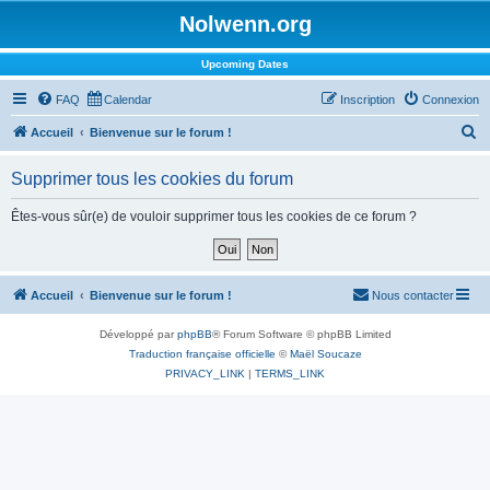
Nolwenn.org
Upcoming Dates
FAQ
Calendar
Inscription
Connexion
R
Accueil
Bienvenue sur le forum !
e
Supprimer tous les cookies du forum
c
h
Êtes-vous sûr(e) de vouloir supprimer tous les cookies de ce forum ?
e
r
c
Accueil
Bienvenue sur le forum !
Nous contacter
h
Développé par
phpBB
® Forum Software © phpBB Limited
e
Traduction française officielle
©
Maël Soucaze
r
PRIVACY_LINK
|
TERMS_LINK