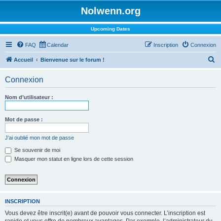
Nolwenn.org
Upcoming Dates
FAQ
Calendar
Inscription
Connexion
R
Accueil
Bienvenue sur le forum !
e
Connexion
c
h
Nom d’utilisateur :
e
r
Mot de passe :
c
J’ai oublié mon mot de passe
h
Se souvenir de moi
e
Masquer mon statut en ligne lors de cette session
r
INSCRIPTION
Vous devez être inscrit(e) avant de pouvoir vous connecter. L’inscription est
rapide et vous offre de nombreux avantages. Par exemple, l’administrateur du