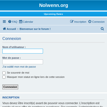
Nolwenn.org
Upcoming Dates
FAQ
Calendar
Inscription
Connexion
R
Accueil
Bienvenue sur le forum !
e
Connexion
c
h
Nom d’utilisateur :
e
r
Mot de passe :
c
J’ai oublié mon mot de passe
h
Se souvenir de moi
e
Masquer mon statut en ligne lors de cette session
r
INSCRIPTION
Vous devez être inscrit(e) avant de pouvoir vous connecter. L’inscription est
rapide et vous offre de nombreux avantages. Par exemple, l’administrateur du