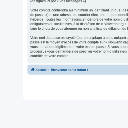
(désignés ici par « vos messages »).
Votre compte contiendra au minimum un identifiant unique (dési
de passe ») et une adresse de courrier électronique personnell
héberge. Toutes les informations, en-dehors de votre nom d’util
obligatoires ou facultatives, à la discrétion de « Nolwenn.org
faire le choix de vous abonner ou non à la liste de diffusion d
Votre mot de passe est crypté (par un cryptage à sens unique) af
passe est le moyen d’accès de votre compte sur « Nolwenn.org »
vous demander légitimement votre mot de passe. Si vous oubliez
processus vous demandera de spécifier votre nom d’utilisateur 
contrôle de votre compte.
Accueil
Bienvenue sur le forum !