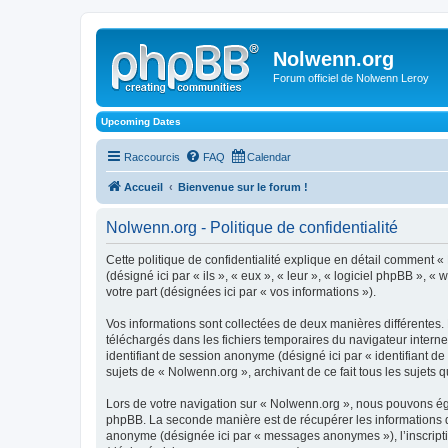
Nolwenn.org
Forum officiel de Nolwenn Leroy
Upcoming Dates
Raccourcis
FAQ
Calendar
Accueil
Bienvenue sur le forum !
Nolwenn.org - Politique de confidentialité
Cette politique de confidentialité explique en détail comment «
(désigné ici par « ils », « eux », « leur », « logiciel phpBB »,
votre part (désignées ici par « vos informations »).
Vos informations sont collectées de deux manières différentes. 
téléchargés dans les fichiers temporaires du navigateur internet 
identifiant de session anonyme (désigné ici par « identifiant d
sujets de « Nolwenn.org », archivant de ce fait tous les sujets q
Lors de votre navigation sur « Nolwenn.org », nous pouvons ég
phpBB. La seconde manière est de récupérer les informations q
anonyme (désignée ici par « messages anonymes »), l’inscriptio