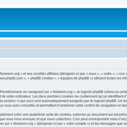
 Nolwenn.org » et ses sociétés affiliées (désignés ici par « nous », « notre », « no
 « www.phpbb.com », « phpBB Limited », « équipes de phpBB ») utilisent toutes les inf
Premièrement, en naviguant sur « Nolwenn.org », le logiciel phpBB créera un certai
de votre ordinateur. Les deux premiers cookies ne contiennent qu’un identifiant d’util
e la session ») qui vous sont automatiquement assignés par le logiciel phpBB. Un t
ue vous avez consultés et permettant d’améliorer votre confort de navigation en tant 
alement créer une quatrième sorte de cookies, externes au document qui est prévu 
ue vous nous envoyez et que nous collectons. Ceci peut correspondre mais n’est pas
n sur « Nolwenn.org » (désignée ici par « votre compte ») et les messages que vous