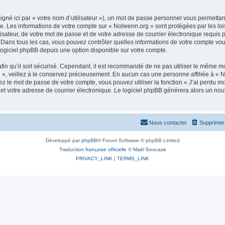
gné ici par « votre nom d’utilisateur »), un mot de passe personnel vous permettan
e. Les informations de votre compte sur « Nolwenn.org » sont protégées par les lo
isateur, de votre mot de passe et de votre adresse de courrier électronique requis 
 ». Dans tous les cas, vous pouvez contrôler quelles informations de votre compte 
u logiciel phpBB depuis une option disponible sur votre compte.
in qu’il soit sécurisé. Cependant, il est recommandé de ne pas utiliser le même mot
, veillez à le conservez précieusement. En aucun cas une personne affiliée à « No
 le mot de passe de votre compte, vous pouvez utiliser la fonction « J’ai perdu mo
et votre adresse de courrier électronique. Le logiciel phpBB générera alors un no
Nous contacter
Supprimer 
Développé par
phpBB
® Forum Software © phpBB Limited
Traduction française officielle
©
Maël Soucaze
PRIVACY_LINK
|
TERMS_LINK