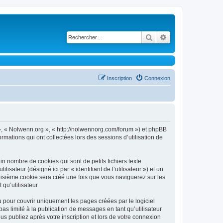
Rechercher
Recherche avancé
Inscription
Connexion
s », « Nolwenn.org », « http://nolwennorg.com/forum ») et phpBB
ormations qui ont collectées lors des sessions d’utilisation de
n nombre de cookies qui sont de petits fichiers texte
isateur (désigné ici par « identifiant de l’utilisateur ») et un
roisième cookie sera créé une fois que vous naviguerez sur les
qu’utilisateur.
pour couvrir uniquement les pages créées par le logiciel
 limité à la publication de messages en tant qu’utilisateur
 publiez après votre inscription et lors de votre connexion