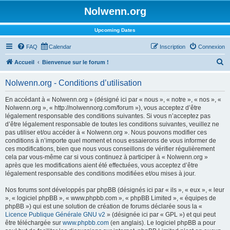
Nolwenn.org
Upcoming Dates
FAQ
Calendar
Inscription
Connexion
R
Accueil
Bienvenue sur le forum !
e
Nolwenn.org - Conditions d’utilisation
c
h
En accédant à « Nolwenn.org » (désigné ici par « nous », « notre », « nos », «
Nolwenn.org », « http://nolwennorg.com/forum »), vous acceptez d’être
e
légalement responsable des conditions suivantes. Si vous n’acceptez pas
r
d’être légalement responsable de toutes les conditions suivantes, veuillez ne
pas utiliser et/ou accéder à « Nolwenn.org ». Nous pouvons modifier ces
c
conditions à n’importe quel moment et nous essaierons de vous informer de
h
ces modifications, bien que nous vous conseillons de vérifier régulièrement
cela par vous-même car si vous continuez à participer à « Nolwenn.org »
e
après que les modifications aient été effectuées, vous acceptez d’être
r
légalement responsable des conditions modifiées et/ou mises à jour.
Nos forums sont développés par phpBB (désignés ici par « ils », « eux », « leur
», « logiciel phpBB », « www.phpbb.com », « phpBB Limited », « équipes de
phpBB ») qui est une solution de création de forums déclarée sous la «
Licence Publique Générale GNU v2
» (désignée ici par « GPL ») et qui peut
être téléchargée sur
www.phpbb.com
(en anglais). Le logiciel phpBB a pour