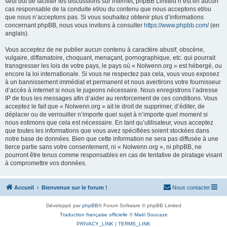
seul but de faciliter les discussions sur internet, phpBB Limited n’est en aucun
cas responsable de la conduite et/ou du contenu que nous acceptons et/ou
que nous n’acceptons pas. Si vous souhaitez obtenir plus d’informations
concernant phpBB, nous vous invitons à consulter
https://www.phpbb.com/
(en
anglais).
Vous acceptez de ne publier aucun contenu à caractère abusif, obscène,
vulgaire, diffamatoire, choquant, menaçant, pornographique, etc. qui pourrait
transgresser les lois de votre pays, le pays où « Nolwenn.org » est hébergé, ou
encore la loi internationale. Si vous ne respectez pas cela, vous vous exposez
à un bannissement immédiat et permanent et nous avertirons votre fournisseur
d’accès à internet si nous le jugeons nécessaire. Nous enregistrons l’adresse
IP de tous les messages afin d’aider au renforcement de ces conditions. Vous
acceptez le fait que « Nolwenn.org » ait le droit de supprimer, d’éditer, de
déplacer ou de verrouiller n’importe quel sujet à n’importe quel moment si
nous estimons que cela est nécessaire. En tant qu’utilisateur, vous acceptez
que toutes les informations que vous avez spécifiées soient stockées dans
notre base de données. Bien que cette information ne sera pas diffusée à une
tierce partie sans votre consentement, ni « Nolwenn.org », ni phpBB, ne
pourront être tenus comme responsables en cas de tentative de piratage visant
à compromettre vos données.
Accueil
Bienvenue sur le forum !
Nous contacter
Développé par
phpBB
® Forum Software © phpBB Limited
Traduction française officielle
©
Maël Soucaze
PRIVACY_LINK
|
TERMS_LINK