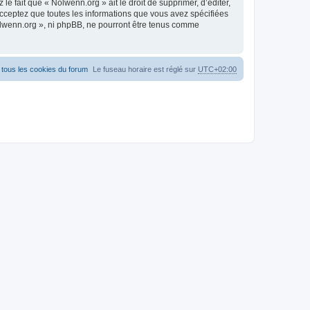
 fait que « Nolwenn.org » ait le droit de supprimer, d’éditer,
acceptez que toutes les informations que vous avez spécifiées
Nolwenn.org », ni phpBB, ne pourront être tenus comme
tous les cookies du forum
Le fuseau horaire est réglé sur
UTC+02:00