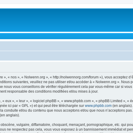
re », « nos », « Nolwenn.org », « http://nolwennorg.com/forum »), vous acceptez d’
ditions suivantes, veuillez ne pas utiliser et/ou accéder à « Nolwenn.org ». Nous 
ue nous vous conseillons de vérifier régulièrement cela par vous-même car si vous 
ment responsable des conditions modifiées et/ou mises à jour.
, « eux », « leur », « logiciel phpBB », « www.phpbb.com », « phpBB Limited », « 
née ici par « GPL ») et qui peut être téléchargée sur
www.phpbb.com
(en anglais).
 la conduite et/ou du contenu que nous acceptons et/ou que nous n’acceptons pas. 
(en anglais).
bscène, vulgaire, diffamatoire, choquant, menaçant, pornographique, etc. qui pourr
 vous ne respectez pas cela, vous vous exposez à un bannissement immédiat et perm