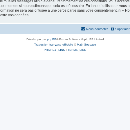
e tous les messages afin d’aider au renforcement de ces conditions. Vous acceptez le
quel moment si nous estimons que cela est nécessaire. En tant qu’utilisateur, vous 
formation ne sera pas diffusée à une tierce partie sans votre consentement, ni « 
mettre vos données.
Nous contacter
Supprimer 
Développé par
phpBB
® Forum Software © phpBB Limited
Traduction française officielle
©
Maël Soucaze
PRIVACY_LINK
|
TERMS_LINK