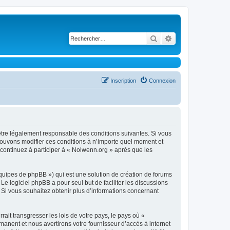
Rechercher
Recherche avancé
Inscription
Connexion
être légalement responsable des conditions suivantes. Si vous
pouvons modifier ces conditions à n’importe quel moment et
continuez à participer à « Nolwenn.org » après que les
équipes de phpBB ») qui est une solution de création de forums
 Le logiciel phpBB a pour seul but de faciliter les discussions
Si vous souhaitez obtenir plus d’informations concernant
ait transgresser les lois de votre pays, le pays où «
anent et nous avertirons votre fournisseur d’accès à internet