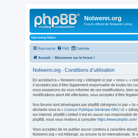
Nolwenn.org
Forum officiel de Nolwenn Leroy
Upcoming Dates
Raccourcis
FAQ
Calendar
Accueil
Bienvenue sur le forum !
Nolwenn.org - Conditions d’utilisation
En accédant à « Nolwenn.org » (désigné ici par « nous », « not
n’acceptez pas d’être légalement responsable de toutes les con
nous essaierons de vous informer de ces modifications, bien q
modifications aient été effectuées, vous acceptez d’être légale
Nos forums sont développés par phpBB (désignés ici par « ils »
déclarée sous la «
Licence Publique Générale GNU v2
» (désig
sur internet, phpBB Limited n’est en aucun cas responsable de
phpBB, nous vous invitons à consulter
https://www.phpbb.com/
Vous acceptez de ne publier aucun contenu à caractère abusif, o
Nolwenn.org » est hébergé, ou encore la loi internationale. Si