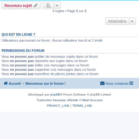
Nouveau sujet
4 sujets • Page
1
sur
1
Atteindre
QUI EST EN LIGNE ?
Utilisateurs parcourant ce forum : Aucun utilisateur inscrit et 1 invité
PERMISSIONS DU FORUM
Vous
ne pouvez pas
publier de nouveaux sujets dans ce forum
Vous
ne pouvez pas
répondre aux sujets dans ce forum
Vous
ne pouvez pas
éditer vos messages dans ce forum
Vous
ne pouvez pas
supprimer vos messages dans ce forum
Vous
ne pouvez pas
transférer de pièces jointes dans ce forum
Accueil
Bienvenue sur le forum !
Nous contacter
Développé par
phpBB
® Forum Software © phpBB Limited
Traduction française officielle
©
Maël Soucaze
PRIVACY_LINK
|
TERMS_LINK