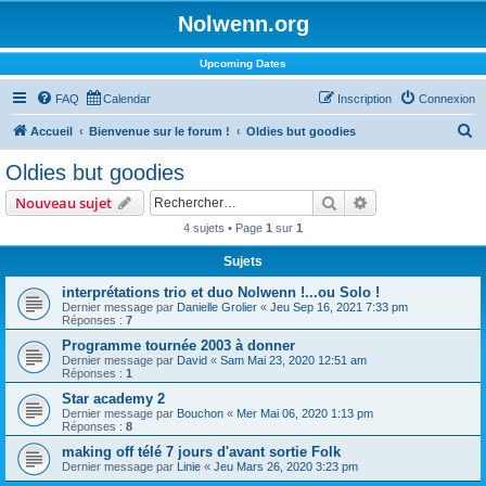
Nolwenn.org
Upcoming Dates
FAQ
Calendar
Inscription
Connexion
R
Accueil
Bienvenue sur le forum !
Oldies but goodies
e
Oldies but goodies
c
Rechercher
Recherche avanc
Nouveau sujet
h
4 sujets • Page
1
sur
1
e
Sujets
r
c
interprétations trio et duo Nolwenn !...ou Solo !
Dernier message par
Danielle Grolier
«
Jeu Sep 16, 2021 7:33 pm
h
Réponses :
7
e
Programme tournée 2003 à donner
Dernier message par
David
«
Sam Mai 23, 2020 12:51 am
r
Réponses :
1
Star academy 2
Dernier message par
Bouchon
«
Mer Mai 06, 2020 1:13 pm
Réponses :
8
making off télé 7 jours d'avant sortie Folk
Dernier message par
Linie
«
Jeu Mars 26, 2020 3:23 pm