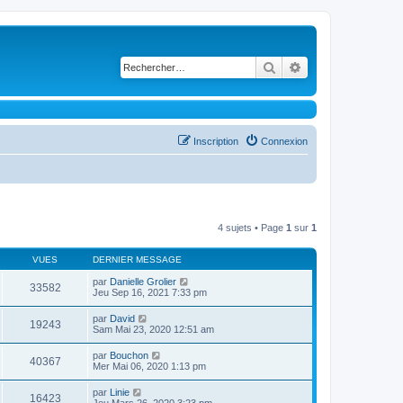
Rechercher
Recherche avancé
Inscription
Connexion
4 sujets • Page
1
sur
1
VUES
DERNIER MESSAGE
par
Danielle Grolier
33582
Jeu Sep 16, 2021 7:33 pm
par
David
19243
Sam Mai 23, 2020 12:51 am
par
Bouchon
40367
Mer Mai 06, 2020 1:13 pm
par
Linie
16423
Jeu Mars 26, 2020 3:23 pm