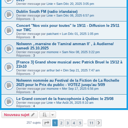
Dernier message par
Linie
«
Sam Déc 20, 2025 3:05 pm
Dublin South FM (radio irlandaise)
Dernier message par
Linie
«
Sam Déc 06, 2025 6:57 pm
Réponses :
1
Concert "Nos voix pour toutes" le 19/11 - Diffusion le 25/11
sur TMC
Dernier message par
patchant
«
Lun Déc 01, 2025 1:05 pm
Réponses :
8
Nolwenn ,.marraine de 'l'amiral amman Il' , à Audierne/
samedi 25.10.2025
Dernier message par
momone
«
Sam Nov 08, 2025 3:22 pm
Réponses :
3
[France 3] Grand show musical avec Patrick Bruel le 15/12 à
21h10
Dernier message par
arthur bel
«
Dim Sep 21, 2025 7:47 am
Réponses :
7
Nolwenn nommée au Festival de la Fiction de La Rochelle
2025 pour le Prix du public - VOTEZ jusqu'au 5/09
Dernier message par
momone
«
Mer Sep 17, 2025 6:56 pm
Réponses :
8
Le Grand concert de la francophonie à Québec le 25/08
Dernier message par
Linie
«
Mar Août 26, 2025 8:10 am
Réponses :
4
Nouveau sujet
Page
1
sur
11
1
2
3
4
5
11
Suivant
257 sujets
…