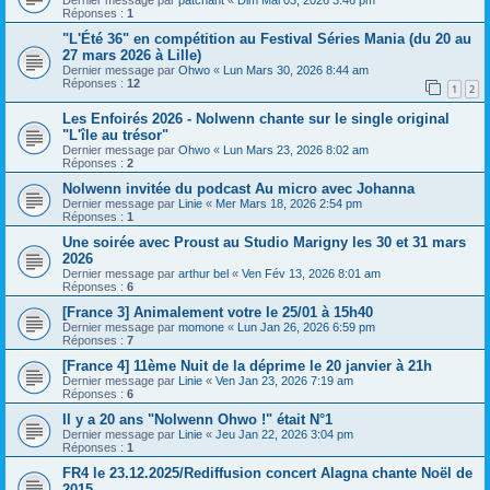
Réponses :
1
"L'Été 36" en compétition au Festival Séries Mania (du 20 au
27 mars 2026 à Lille)
Dernier message par
Ohwo
«
Lun Mars 30, 2026 8:44 am
Réponses :
12
1
2
Les Enfoirés 2026 - Nolwenn chante sur le single original
"L'île au trésor"
Dernier message par
Ohwo
«
Lun Mars 23, 2026 8:02 am
Réponses :
2
Nolwenn invitée du podcast Au micro avec Johanna
Dernier message par
Linie
«
Mer Mars 18, 2026 2:54 pm
Réponses :
1
Une soirée avec Proust au Studio Marigny les 30 et 31 mars
2026
Dernier message par
arthur bel
«
Ven Fév 13, 2026 8:01 am
Réponses :
6
[France 3] Animalement votre le 25/01 à 15h40
Dernier message par
momone
«
Lun Jan 26, 2026 6:59 pm
Réponses :
7
[France 4] 11ème Nuit de la déprime le 20 janvier à 21h
Dernier message par
Linie
«
Ven Jan 23, 2026 7:19 am
Réponses :
6
Il y a 20 ans "Nolwenn Ohwo !" était N°1
Dernier message par
Linie
«
Jeu Jan 22, 2026 3:04 pm
Réponses :
1
FR4 le 23.12.2025/Rediffusion concert Alagna chante Noël de
2015