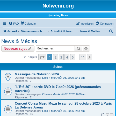
Nolwenn.org
Upcoming Dates
FAQ
Calendar
Inscription
Connexion
R
Accueil
Bienvenue sur le forum !
Actualité Nolwenn Leroy
News & Médias
e
News & Médias
c
Rechercher
Recherche avanc
Nouveau sujet
h
e
Page
1
sur
11
1
2
3
4
5
11
Suivant
257 sujets
…
r
Sujets
c
Messages de Nolwenn 2024
h
Dernier message par
Linie
«
Mer Août 05, 2026 2:41 pm
Réponses :
7
e
"L'Été 36" : sortie DVD le 7 août 2026 (précommandes
r
ouvertes)
Dernier message par
Ohwo
«
Ven Août 07, 2026 8:00 am
Réponses :
2
Concert Corsu Mezu Mezu le samedi 28 octobre 2023 à Paris
La Défense Arena
Dernier message par
Linie
«
Mer Août 05, 2026 2:58 pm
Réponses :
19
1
2