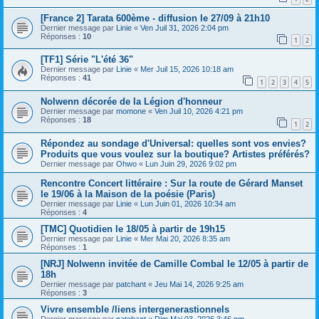
[France 2] Tarata 600ème - diffusion le 27/09 à 21h10
Dernier message par
Linie
«
Ven Juil 31, 2026 2:04 pm
Réponses :
10
1
2
[TF1] Série "L'été 36"
Dernier message par
Linie
«
Mer Juil 15, 2026 10:18 am
Réponses :
41
1
2
3
4
5
Nolwenn décorée de la Légion d'honneur
Dernier message par
momone
«
Ven Juil 10, 2026 4:21 pm
Réponses :
18
1
2
Répondez au sondage d'Universal: quelles sont vos envies?
Produits que vous voulez sur la boutique? Artistes préférés?
Dernier message par
Ohwo
«
Lun Juin 29, 2026 9:02 pm
Rencontre Concert littéraire : Sur la route de Gérard Manset
le 19/06 à la Maison de la poésie (Paris)
Dernier message par
Linie
«
Lun Juin 01, 2026 10:34 am
Réponses :
4
[TMC] Quotidien le 18/05 à partir de 19h15
Dernier message par
Linie
«
Mer Mai 20, 2026 8:35 am
Réponses :
1
[NRJ] Nolwenn invitée de Camille Combal le 12/05 à partir de
18h
Dernier message par
patchant
«
Jeu Mai 14, 2026 9:25 am
Réponses :
3
Vivre ensemble /liens intergenerastionnels
Dernier message par
patchant
«
Dim Mai 03, 2026 3:46 pm