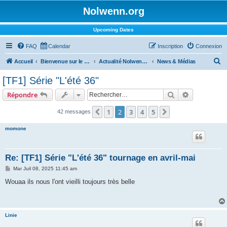
Nolwenn.org
Upcoming Dates
FAQ
Calendar
Inscription
Connexion
R
Accueil
Bienvenue sur le forum !
Actualité Nolwenn Leroy
News & Médias
e
[TF1] Série "L'été 36"
c
Rechercher
Recherche 
Répondre
h
e
1
2
3
4
5
Précédent
Suivant
42 messages
r
momone
c
h
Re: [TF1] Série "L'été 36" tournage en avril-mai
e
M
Mar Juil 08, 2025 11:45 am
r
e
s
Wouaa ils nous l'ont vieilli toujours très belle
s
a
g
e
Linie