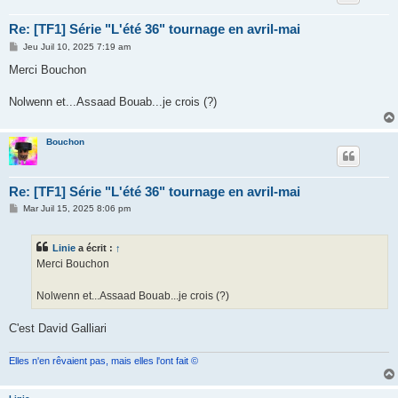
Re: [TF1] Série "L'été 36" tournage en avril-mai
M
Jeu Juil 10, 2025 7:19 am
e
s
Merci Bouchon
s
a
g
Nolwenn et...Assaad Bouab...je crois (?)
e
Bouchon
Re: [TF1] Série "L'été 36" tournage en avril-mai
M
Mar Juil 15, 2025 8:06 pm
e
s
s
Linie
a écrit :
↑
a
g
Merci Bouchon
e
Nolwenn et...Assaad Bouab...je crois (?)
C'est David Galliari
Elles n'en rêvaient pas, mais elles l'ont fait ©