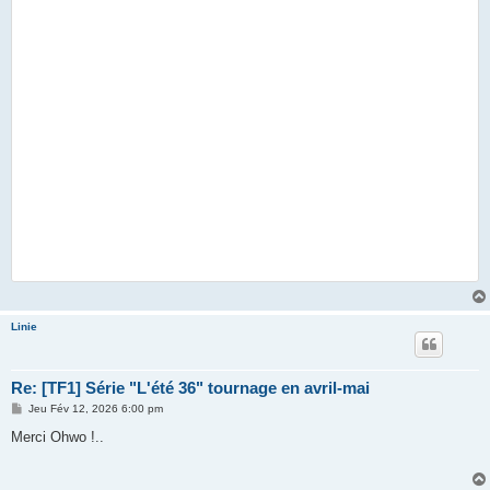
Linie
Re: [TF1] Série "L'été 36" tournage en avril-mai
M
Jeu Fév 12, 2026 6:00 pm
e
s
Merci Ohwo !..
s
a
g
e