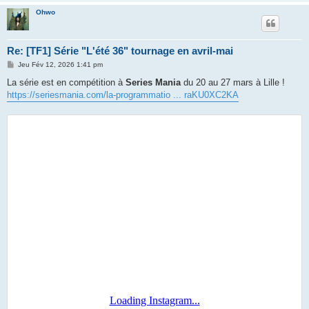
Ohwo
Re: [TF1] Série "L'été 36" tournage en avril-mai
M
Jeu Fév 12, 2026 1:41 pm
e
s
La série est en compétition à
Series Mania
du 20 au 27 mars à Lille !
s
https://seriesmania.com/la-programmatio ... raKU0XC2KA
a
g
e