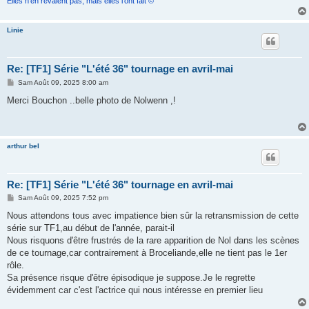
Elles n'en rêvaient pas, mais elles l'ont fait ©
Linie
Re: [TF1] Série "L'été 36" tournage en avril-mai
M
Sam Août 09, 2025 8:00 am
e
s
Merci Bouchon ..belle photo de Nolwenn ,!
s
a
g
e
arthur bel
Re: [TF1] Série "L'été 36" tournage en avril-mai
M
Sam Août 09, 2025 7:52 pm
e
s
Nous attendons tous avec impatience bien sûr la retransmission de cette
s
série sur TF1,au début de l'année, parait-il
a
g
Nous risquons d'être frustrés de la rare apparition de Nol dans les scènes
e
de ce tournage,car contrairement à Broceliande,elle ne tient pas le 1er
rôle.
Sa présence risque d'être épisodique je suppose.Je le regrette
évidemment car c'est l'actrice qui nous intéresse en premier lieu