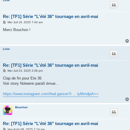
Linie
Re: [TF1] Série "L'été 36" tournage en avril-mai
M
Mer Juil 16, 2025 7:44 am
e
s
Merci Bouchon !
s
a
g
e
Linie
Re: [TF1] Série "L'été 36" tournage en avril-mai
M
Mer Juil 23, 2025 2:08 pm
e
s
Clap de fin pour Ete 36
s
Voir story Nolwenn paraît émue...
a
g
e
https://www.instagram.com/fred.garson?i ... lyMmdjeA==
Bouchon
Re: [TF1] Série "L'été 36" tournage en avril-mai
M
Ven Août 08, 2025 7:14 pm