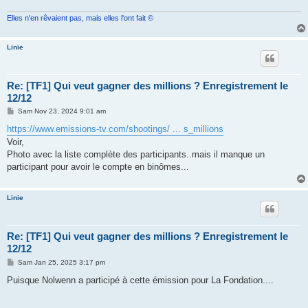
Elles n'en rêvaient pas, mais elles l'ont fait ©
Linie
Re: [TF1] Qui veut gagner des millions ? Enregistrement le
12/12
M
Sam Nov 23, 2024 9:01 am
e
s
https://www.emissions-tv.com/shootings/ ... s_millions
s
Voir,
a
g
Photo avec la liste complète des participants..mais il manque un
e
participant pour avoir le compte en binômes...
Linie
Re: [TF1] Qui veut gagner des millions ? Enregistrement le
12/12
M
Sam Jan 25, 2025 3:17 pm
e
s
Puisque Nolwenn a participé à cette émission pour La Fondation....
s
a
g