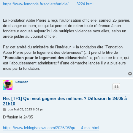
e
https://www.lemonde.fr/societe/article/ ... _3224.html
La Fondation Abbé Pierre a reçu l’autorisation officielle, samedi 25 janvier,
de changer de nom, ce qui lui permet de retirer toute référence à son
fondateur accusé aujourd’hui de multiples violences sexuelles, selon un
arrêté publié au Journal officiel.
Par cet arrêté du ministère de l’intérieur, « la fondation dite “Fondation
Abbé Pierre pour le logement des défavorisés” (…) prend le titre de
“Fondation pour le logement des défavorisés” »
, précise ce texte, qui
est l’aboutissement administratif d’une démarche lancée il y a plusieurs
mois par la fondation.
Bouchon
Re: [TF1] Qui veut gagner des millions ? Diffusion le 24/05 à
21h10
M
Lun Mai 05, 2025 6:08 pm
e
s
Diffusion le 24/05
s
a
g
https://www.leblogtvnews.com/2025/05/qu ... 4-mai.html
e