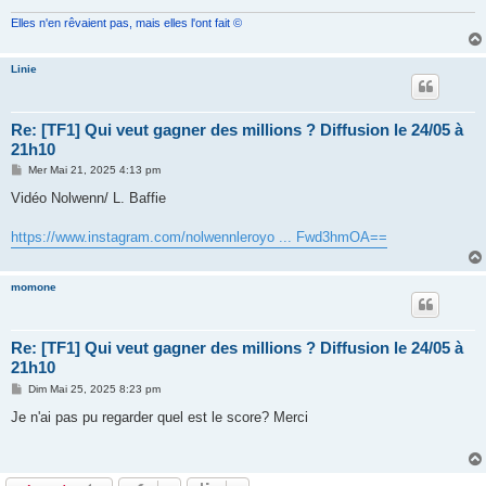
Elles n'en rêvaient pas, mais elles l'ont fait ©
Linie
Re: [TF1] Qui veut gagner des millions ? Diffusion le 24/05 à
21h10
M
Mer Mai 21, 2025 4:13 pm
e
s
Vidéo Nolwenn/ L. Baffie
s
a
g
https://www.instagram.com/nolwennleroyo ... Fwd3hmOA==
e
momone
Re: [TF1] Qui veut gagner des millions ? Diffusion le 24/05 à
21h10
M
Dim Mai 25, 2025 8:23 pm
e
s
Je n'ai pas pu regarder quel est le score? Merci
s
a
g
e