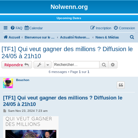
Nolwenn.org
Upcoming Dates
FAQ
Calendar
Inscription
Connexion
R
Accueil
Bienvenue sur le forum !
Actualité Nolwenn Leroy
News & Médias
e
[TF1] Qui veut gagner des millions ? Diffusion le
c
24/05 à 21h10
h
Rechercher
Recherche 
Répondre
e
6 messages • Page
1
sur
1
r
Bouchon
c
h
e
[TF1] Qui veut gagner des millions ? Diffusion le
24/05 à 21h10
r
M
Sam Nov 23, 2024 7:23 am
e
s
s
a
g
e