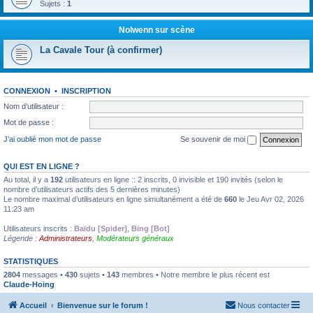
Sujets :
1
Nolwenn sur scène
La Cavale Tour (à confirmer)
CONNEXION
•
INSCRIPTION
Nom d’utilisateur :
Mot de passe :
J’ai oublié mon mot de passe
Se souvenir de moi
QUI EST EN LIGNE ?
Au total, il y a
192
utilisateurs en ligne :: 2 inscrits, 0 invisible et 190 invités (selon le
nombre d’utilisateurs actifs des 5 dernières minutes)
Le nombre maximal d’utilisateurs en ligne simultanément a été de
660
le Jeu Avr 02, 2026
11:23 am
Utilisateurs inscrits :
Baidu [Spider]
,
Bing [Bot]
Légende :
Administrateurs
,
Modérateurs généraux
STATISTIQUES
2804
messages •
430
sujets •
143
membres • Notre membre le plus récent est
Claude-Hoing
Accueil
Bienvenue sur le forum !
Nous contacter