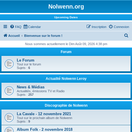
Nolwenn.org
Upcoming Dates
FAQ
Calendar
Inscription
Connexion
R
Accueil
Bienvenue sur le forum !
e
Nous sommes actuellement le Dim Août 09, 2026 4:38 pm
c
Forum
h
Le Forum
e
Tout sur le forum
Sujets :
6
r
c
Actualité Nolwenn Leroy
h
News & Médias
Actualités, émissions TV et Radio
e
Sujets :
257
r
Discographie de Nolwenn
La Cavale - 12 novembre 2021
Tout sur le prochain album de Nolwenn
Sujets :
9
Album Folk - 2 novembre 2018