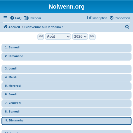
Nolwenn.org
FAQ
Calendar
Inscription
Connexion
R
Accueil
Bienvenue sur le forum !
e
<<
>>
c
1. Samedi
h
e
2. Dimanche
r
3. Lundi
c
h
4. Mardi
e
5. Mercredi
r
6. Jeudi
7. Vendredi
8. Samedi
9. Dimanche