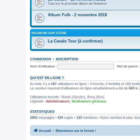
Tout sur le prochain album de Nolwenn
Album Folk - 2 novembre 2018
NOLWENN SUR SCÈNE
La Cavale Tour (à confirmer)
CONNEXION
•
INSCRIPTION
Nom d’utilisateur :
Mot de passe :
QUI EST EN LIGNE ?
Au total, il y a
187
utilisateurs en ligne :: 2 inscrits, 0 invisible et 185 inv
Le nombre maximal d’utilisateurs en ligne simultanément a été de
660
le 
Utilisateurs inscrits :
Baidu [Spider]
,
Bing [Bot]
Légende :
Administrateurs
,
Modérateurs généraux
STATISTIQUES
2802
messages •
430
sujets •
143
membres • Notre membre le plus réc
Accueil
Bienvenue sur le forum !