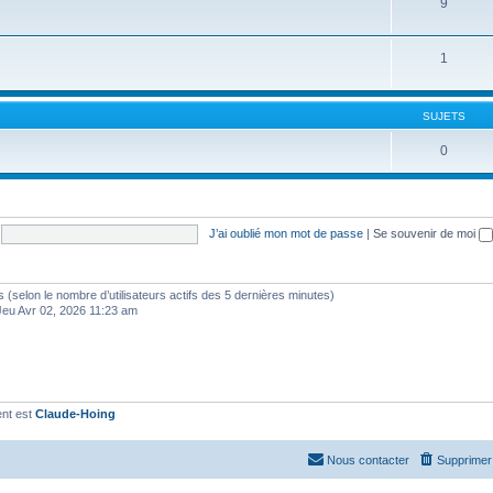
9
1
SUJETS
0
J’ai oublié mon mot de passe
|
Se souvenir de moi
ités (selon le nombre d’utilisateurs actifs des 5 dernières minutes)
Jeu Avr 02, 2026 11:23 am
ent est
Claude-Hoing
Nous contacter
Supprimer 