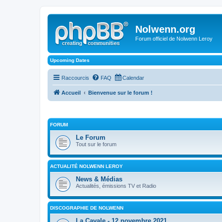
Nolwenn.org
Forum officiel de Nolwenn Leroy
Upcoming Dates
Raccourcis
FAQ
Calendar
Accueil
Bienvenue sur le forum !
FORUM
Le Forum
Tout sur le forum
ACTUALITÉ NOLWENN LEROY
News & Médias
Actualités, émissions TV et Radio
DISCOGRAPHIE DE NOLWENN
La Cavale - 12 novembre 2021