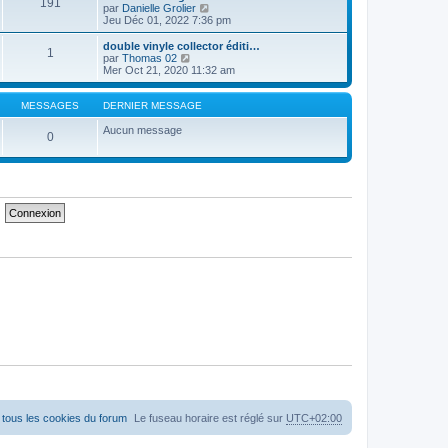
191
e
n
C
par
Danielle Grolier
r
i
o
Jeu Déc 01, 2022 7:36 pm
l
e
n
e
r
s
double vinyle collector éditi…
1
d
m
u
C
par
Thomas 02
e
e
l
o
Mer Oct 21, 2020 11:32 am
r
s
t
n
n
s
e
s
i
a
r
u
MESSAGES
DERNIER MESSAGE
e
g
l
l
r
e
e
t
Aucun message
0
m
d
e
e
e
r
s
r
l
s
n
e
a
i
d
g
e
e
e
r
r
m
n
e
i
s
e
s
r
a
m
g
e
e
s
s
a
g
e
tous les cookies du forum
Le fuseau horaire est réglé sur
UTC+02:00