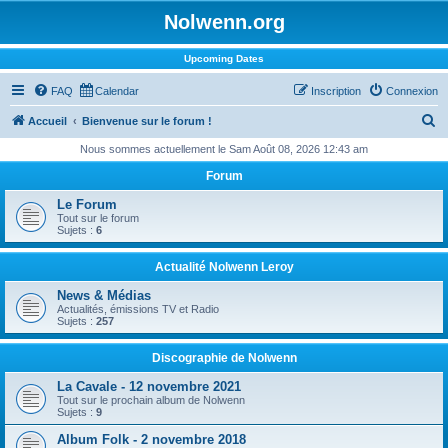
Nolwenn.org
Upcoming Dates
FAQ
Calendar
Inscription
Connexion
R
Accueil
Bienvenue sur le forum !
e
Nous sommes actuellement le Sam Août 08, 2026 12:43 am
c
Forum
h
Le Forum
e
Tout sur le forum
Sujets :
6
r
c
Actualité Nolwenn Leroy
h
News & Médias
Actualités, émissions TV et Radio
e
Sujets :
257
r
Discographie de Nolwenn
La Cavale - 12 novembre 2021
Tout sur le prochain album de Nolwenn
Sujets :
9
Album Folk - 2 novembre 2018