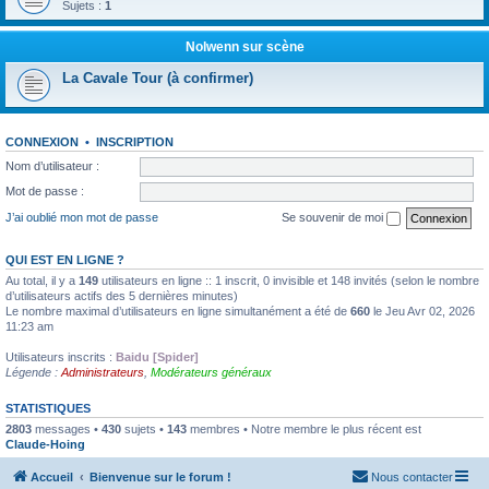
Sujets :
1
Nolwenn sur scène
La Cavale Tour (à confirmer)
CONNEXION
•
INSCRIPTION
Nom d’utilisateur :
Mot de passe :
J’ai oublié mon mot de passe
Se souvenir de moi
QUI EST EN LIGNE ?
Au total, il y a
149
utilisateurs en ligne :: 1 inscrit, 0 invisible et 148 invités (selon le nombre
d’utilisateurs actifs des 5 dernières minutes)
Le nombre maximal d’utilisateurs en ligne simultanément a été de
660
le Jeu Avr 02, 2026
11:23 am
Utilisateurs inscrits :
Baidu [Spider]
Légende :
Administrateurs
,
Modérateurs généraux
STATISTIQUES
2803
messages •
430
sujets •
143
membres • Notre membre le plus récent est
Claude-Hoing
Accueil
Bienvenue sur le forum !
Nous contacter