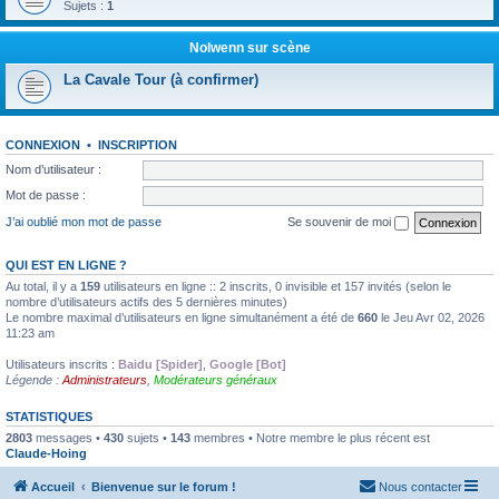
Sujets :
1
Nolwenn sur scène
La Cavale Tour (à confirmer)
CONNEXION
•
INSCRIPTION
Nom d’utilisateur :
Mot de passe :
J’ai oublié mon mot de passe
Se souvenir de moi
QUI EST EN LIGNE ?
Au total, il y a
159
utilisateurs en ligne :: 2 inscrits, 0 invisible et 157 invités (selon le
nombre d’utilisateurs actifs des 5 dernières minutes)
Le nombre maximal d’utilisateurs en ligne simultanément a été de
660
le Jeu Avr 02, 2026
11:23 am
Utilisateurs inscrits :
Baidu [Spider]
,
Google [Bot]
Légende :
Administrateurs
,
Modérateurs généraux
STATISTIQUES
2803
messages •
430
sujets •
143
membres • Notre membre le plus récent est
Claude-Hoing
Accueil
Bienvenue sur le forum !
Nous contacter