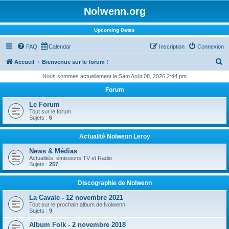
Nolwenn.org
Upcoming Dates
FAQ
Calendar
Inscription
Connexion
R
Accueil
Bienvenue sur le forum !
e
Nous sommes actuellement le Sam Août 08, 2026 2:44 pm
c
Forum
h
Le Forum
e
Tout sur le forum
Sujets :
6
r
c
Actualité Nolwenn Leroy
h
News & Médias
Actualités, émissions TV et Radio
e
Sujets :
257
r
Discographie de Nolwenn
La Cavale - 12 novembre 2021
Tout sur le prochain album de Nolwenn
Sujets :
9
Album Folk - 2 novembre 2018