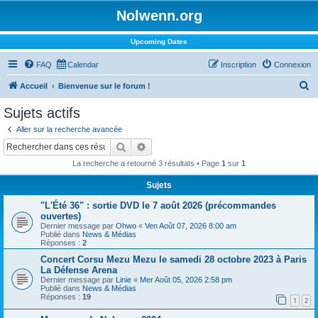
Nolwenn.org
Upcoming Dates
FAQ
Calendar
Inscription
Connexion
R
Accueil
Bienvenue sur le forum !
e
Sujets actifs
c
Aller sur la recherche avancée
h
Rechercher
Recherche avancée
e
La recherche a retourné 3 résultats • Page
1
sur
1
r
Sujets
c
"L'Été 36" : sortie DVD le 7 août 2026 (précommandes
h
ouvertes)
e
Dernier message par
Ohwo
«
Ven Août 07, 2026 8:00 am
Publié dans
News & Médias
r
Réponses :
2
Concert Corsu Mezu Mezu le samedi 28 octobre 2023 à Paris
La Défense Arena
Dernier message par
Linie
«
Mer Août 05, 2026 2:58 pm
Publié dans
News & Médias
Réponses :
19
1
2