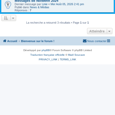
Messages de Nolwenn 2024
Dernier message par
Linie
«
Mer Août 05, 2026 2:41 pm
Publié dans
News & Médias
Réponses :
7
La recherche a retourné 3 résultats • Page
1
sur
1
Atteindre
Accueil
Bienvenue sur le forum !
Nous contacter
Développé par
phpBB
® Forum Software © phpBB Limited
Traduction française officielle
©
Maël Soucaze
PRIVACY_LINK
|
TERMS_LINK