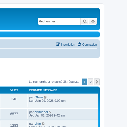
Rechercher
Recherche avancé
Inscription
Connexion
1
2
Suivant
La recherche a retourné 36 résultats
VUES
DERNIER MESSAGE
par
Ohwo
340
Lun Juin 29, 2026 9:02 pm
par
arthur bel
6577
Jeu Jan 01, 2026 9:42 am
par
Linie
1283