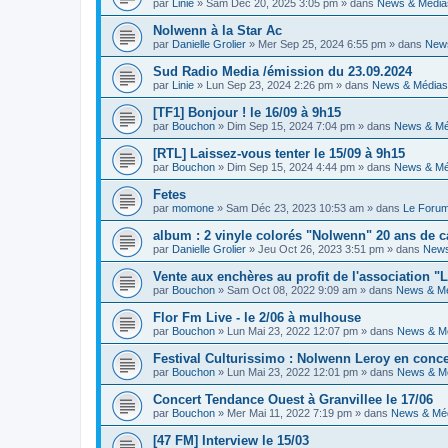
par
Linie
» Sam Déc 20, 2025 3:05 pm » dans
News & Média
Nolwenn à la Star Ac
par
Danielle Grolier
» Mer Sep 25, 2024 6:55 pm » dans
New
Sud Radio Media /émission du 23.09.2024
par
Linie
» Lun Sep 23, 2024 2:26 pm » dans
News & Médias
[TF1] Bonjour ! le 16/09 à 9h15
par
Bouchon
» Dim Sep 15, 2024 7:04 pm » dans
News & Mé
[RTL] Laissez-vous tenter le 15/09 à 9h15
par
Bouchon
» Dim Sep 15, 2024 4:44 pm » dans
News & Mé
Fetes
par
momone
» Sam Déc 23, 2023 10:53 am » dans
Le Foru
album : 2 vinyle colorés "Nolwenn" 20 ans de c
par
Danielle Grolier
» Jeu Oct 26, 2023 3:51 pm » dans
News
Vente aux enchères au profit de l'association "L
par
Bouchon
» Sam Oct 08, 2022 9:09 am » dans
News & M
Flor Fm Live - le 2/06 à mulhouse
par
Bouchon
» Lun Mai 23, 2022 12:07 pm » dans
News & M
Festival Culturissimo : Nolwenn Leroy en conce
par
Bouchon
» Lun Mai 23, 2022 12:01 pm » dans
News & M
Concert Tendance Ouest à Granvillee le 17/06
par
Bouchon
» Mer Mai 11, 2022 7:19 pm » dans
News & Mé
[47 FM] Interview le 15/03