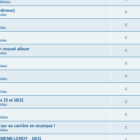
Médias
nfirmer)
0
dias
0
dias
0
dias
on nouvel album
0
dias
0
dias
0
dias
0
dias
 15 et 16/11
0
dias
0
édias
sur sa carrière en musique !
0
édias
NOLWENN LEROY - 10/11