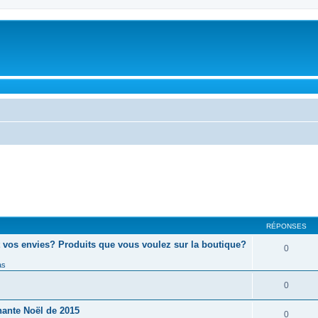
RÉPONSES
 vos envies? Produits que vous voulez sur la boutique?
0
as
0
hante Noël de 2015
0