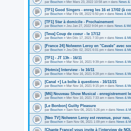
par
Bouchon
» Mer Mars 23, 2022 10:58 am » dans
News & 
[TF1] Good Singers - enreg les 16 et 17/02 (à co
par
Bouchon
» Mar Fév 08, 2022 6:50 pm » dans
News & Mé
[TF1] Star à domicile - Prochainement
par
Bouchon
» Jeu Jan 27, 2022 9:04 pm » dans
News & Mé
[Teva] Coup de coeur - le 17/12
par
Bouchon
» Ven Déc 17, 2021 7:33 pm » dans
News & Mé
[France 24] Nolwenn Leroy en "Cavale" avec s
par
Bouchon
» Jeu Déc 02, 2021 6:01 pm » dans
News & Mé
[TF1] - JT 13h - 16/11
par
Bouchon
» Mar Nov 16, 2021 9:39 pm » dans
News & Mé
[Hotmix] Interview - le 16/11
par
Bouchon
» Mar Nov 16, 2021 9:28 pm » dans
News & Mé
[Canal +] La boîte à questions - 16/11/21
par
Bouchon
» Mar Nov 16, 2021 9:15 pm » dans
News & Mé
[M6] Nouveau Show Musical - enregistrement les
par
Bouchon
» Mer Nov 10, 2021 7:33 am » dans
News & Mé
[Le Bonbon] Guilty Pleasure
par
Bouchon
» Sam Nov 06, 2021 5:26 pm » dans
News & M
[Neo TV] Nolwenn Leroy est revenue, pour neo, 
par
Bouchon
» Sam Nov 06, 2021 1:09 pm » dans
News & M
[Chante France] vous invite à l'interview de 