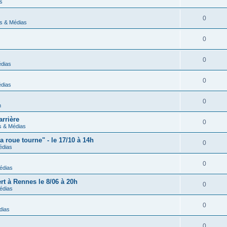
s
0
s & Médias
0
0
dias
0
dias
0
m
arrière
0
 & Médias
a roue tourne" - le 17/10 à 14h
0
édias
0
édias
rt à Rennes le 8/06 à 20h
0
édias
0
dias
0