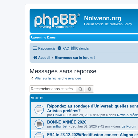
Nolwenn.org
Forum officiel de Nolwenn Leroy
Upcoming Dates
Raccourcis
FAQ
Calendar
Accueil
Bienvenue sur le forum !
Messages sans réponse
Aller sur la recherche avancée
Rechercher
Recherche avancée
SUJETS
Répondez au sondage d'Universal: quelles sont
Artistes préférés?
par
Ohwo
» Lun Juin 29, 2026 9:02 pm » dans
News & Médi
BONNE ANNÉE 2026
par
arthur bel
» Jeu Jan 01, 2026 9:42 am » dans
Le Forum
FR4 le 23.12.2025/Rediffusion concert Alagna c