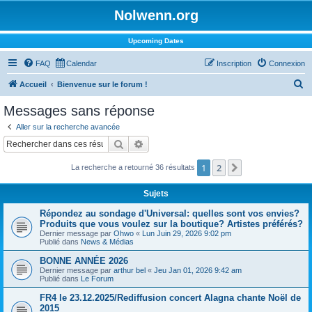
Nolwenn.org
Upcoming Dates
FAQ
Calendar
Inscription
Connexion
R
Accueil
Bienvenue sur le forum !
e
Messages sans réponse
c
Aller sur la recherche avancée
h
Rechercher
Recherche avancée
e
1
2
Suivant
La recherche a retourné 36 résultats
r
c
Sujets
h
Répondez au sondage d'Universal: quelles sont vos envies?
e
Produits que vous voulez sur la boutique? Artistes préférés?
Dernier message par
Ohwo
«
Lun Juin 29, 2026 9:02 pm
r
Publié dans
News & Médias
BONNE ANNÉE 2026
Dernier message par
arthur bel
«
Jeu Jan 01, 2026 9:42 am
Publié dans
Le Forum
FR4 le 23.12.2025/Rediffusion concert Alagna chante Noël de
2015