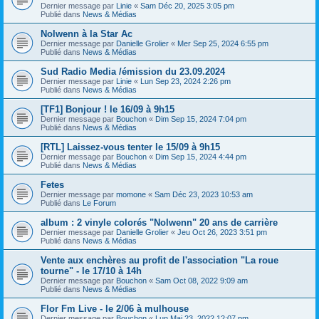
Dernier message par
Linie
«
Sam Déc 20, 2025 3:05 pm
Publié dans
News & Médias
Nolwenn à la Star Ac
Dernier message par
Danielle Grolier
«
Mer Sep 25, 2024 6:55 pm
Publié dans
News & Médias
Sud Radio Media /émission du 23.09.2024
Dernier message par
Linie
«
Lun Sep 23, 2024 2:26 pm
Publié dans
News & Médias
[TF1] Bonjour ! le 16/09 à 9h15
Dernier message par
Bouchon
«
Dim Sep 15, 2024 7:04 pm
Publié dans
News & Médias
[RTL] Laissez-vous tenter le 15/09 à 9h15
Dernier message par
Bouchon
«
Dim Sep 15, 2024 4:44 pm
Publié dans
News & Médias
Fetes
Dernier message par
momone
«
Sam Déc 23, 2023 10:53 am
Publié dans
Le Forum
album : 2 vinyle colorés "Nolwenn" 20 ans de carrière
Dernier message par
Danielle Grolier
«
Jeu Oct 26, 2023 3:51 pm
Publié dans
News & Médias
Vente aux enchères au profit de l'association "La roue
tourne" - le 17/10 à 14h
Dernier message par
Bouchon
«
Sam Oct 08, 2022 9:09 am
Publié dans
News & Médias
Flor Fm Live - le 2/06 à mulhouse
Dernier message par
Bouchon
«
Lun Mai 23, 2022 12:07 pm