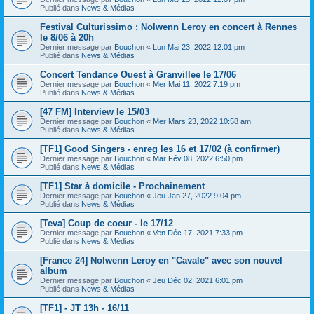
Publié dans
News & Médias
Festival Culturissimo : Nolwenn Leroy en concert à Rennes
le 8/06 à 20h
Dernier message par
Bouchon
«
Lun Mai 23, 2022 12:01 pm
Publié dans
News & Médias
Concert Tendance Ouest à Granvillee le 17/06
Dernier message par
Bouchon
«
Mer Mai 11, 2022 7:19 pm
Publié dans
News & Médias
[47 FM] Interview le 15/03
Dernier message par
Bouchon
«
Mer Mars 23, 2022 10:58 am
Publié dans
News & Médias
[TF1] Good Singers - enreg les 16 et 17/02 (à confirmer)
Dernier message par
Bouchon
«
Mar Fév 08, 2022 6:50 pm
Publié dans
News & Médias
[TF1] Star à domicile - Prochainement
Dernier message par
Bouchon
«
Jeu Jan 27, 2022 9:04 pm
Publié dans
News & Médias
[Teva] Coup de coeur - le 17/12
Dernier message par
Bouchon
«
Ven Déc 17, 2021 7:33 pm
Publié dans
News & Médias
[France 24] Nolwenn Leroy en "Cavale" avec son nouvel
album
Dernier message par
Bouchon
«
Jeu Déc 02, 2021 6:01 pm
Publié dans
News & Médias
[TF1] - JT 13h - 16/11