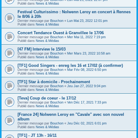
Publié dans
News & Médias
Festival Culturissimo : Nolwenn Leroy en concert à Rennes
le 8/06 à 20h
Dernier message par
Bouchon
«
Lun Mai 23, 2022 12:01 pm
Publié dans
News & Médias
Concert Tendance Ouest à Granvillee le 17/06
Dernier message par
Bouchon
«
Mer Mai 11, 2022 7:19 pm
Publié dans
News & Médias
[47 FM] Interview le 15/03
Dernier message par
Bouchon
«
Mer Mars 23, 2022 10:58 am
Publié dans
News & Médias
[TF1] Good Singers - enreg les 16 et 17/02 (à confirmer)
Dernier message par
Bouchon
«
Mar Fév 08, 2022 6:50 pm
Publié dans
News & Médias
[TF1] Star à domicile - Prochainement
Dernier message par
Bouchon
«
Jeu Jan 27, 2022 9:04 pm
Publié dans
News & Médias
[Teva] Coup de coeur - le 17/12
Dernier message par
Bouchon
«
Ven Déc 17, 2021 7:33 pm
Publié dans
News & Médias
[France 24] Nolwenn Leroy en "Cavale" avec son nouvel
album
Dernier message par
Bouchon
«
Jeu Déc 02, 2021 6:01 pm
Publié dans
News & Médias
[TF1] - JT 13h - 16/11