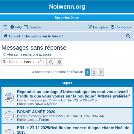
Nolwenn.org
Upcoming Dates
FAQ
Calendar
Inscription
Connexion
R
Accueil
Bienvenue sur le forum !
e
Messages sans réponse
c
Aller sur la recherche avancée
h
Rechercher
Recherche avancée
e
1
2
Suivant
La recherche a retourné 36 résultats
r
c
Sujets
h
Répondez au sondage d'Universal: quelles sont vos envies?
e
Produits que vous voulez sur la boutique? Artistes préférés?
Dernier message par
Ohwo
«
Lun Juin 29, 2026 9:02 pm
r
Publié dans
News & Médias
BONNE ANNÉE 2026
Dernier message par
arthur bel
«
Jeu Jan 01, 2026 9:42 am
Publié dans
Le Forum
FR4 le 23.12.2025/Rediffusion concert Alagna chante Noël de
2015