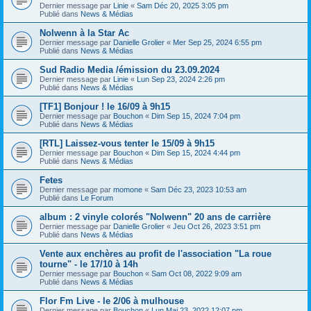
Dernier message par
Linie
«
Sam Déc 20, 2025 3:05 pm
Publié dans
News & Médias
Nolwenn à la Star Ac
Dernier message par
Danielle Grolier
«
Mer Sep 25, 2024 6:55 pm
Publié dans
News & Médias
Sud Radio Media /émission du 23.09.2024
Dernier message par
Linie
«
Lun Sep 23, 2024 2:26 pm
Publié dans
News & Médias
[TF1] Bonjour ! le 16/09 à 9h15
Dernier message par
Bouchon
«
Dim Sep 15, 2024 7:04 pm
Publié dans
News & Médias
[RTL] Laissez-vous tenter le 15/09 à 9h15
Dernier message par
Bouchon
«
Dim Sep 15, 2024 4:44 pm
Publié dans
News & Médias
Fetes
Dernier message par
momone
«
Sam Déc 23, 2023 10:53 am
Publié dans
Le Forum
album : 2 vinyle colorés "Nolwenn" 20 ans de carrière
Dernier message par
Danielle Grolier
«
Jeu Oct 26, 2023 3:51 pm
Publié dans
News & Médias
Vente aux enchères au profit de l'association "La roue
tourne" - le 17/10 à 14h
Dernier message par
Bouchon
«
Sam Oct 08, 2022 9:09 am
Publié dans
News & Médias
Flor Fm Live - le 2/06 à mulhouse
Dernier message par
Bouchon
«
Lun Mai 23, 2022 12:07 pm