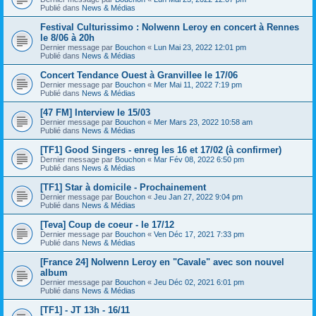
Publié dans
News & Médias
Festival Culturissimo : Nolwenn Leroy en concert à Rennes
le 8/06 à 20h
Dernier message par
Bouchon
«
Lun Mai 23, 2022 12:01 pm
Publié dans
News & Médias
Concert Tendance Ouest à Granvillee le 17/06
Dernier message par
Bouchon
«
Mer Mai 11, 2022 7:19 pm
Publié dans
News & Médias
[47 FM] Interview le 15/03
Dernier message par
Bouchon
«
Mer Mars 23, 2022 10:58 am
Publié dans
News & Médias
[TF1] Good Singers - enreg les 16 et 17/02 (à confirmer)
Dernier message par
Bouchon
«
Mar Fév 08, 2022 6:50 pm
Publié dans
News & Médias
[TF1] Star à domicile - Prochainement
Dernier message par
Bouchon
«
Jeu Jan 27, 2022 9:04 pm
Publié dans
News & Médias
[Teva] Coup de coeur - le 17/12
Dernier message par
Bouchon
«
Ven Déc 17, 2021 7:33 pm
Publié dans
News & Médias
[France 24] Nolwenn Leroy en "Cavale" avec son nouvel
album
Dernier message par
Bouchon
«
Jeu Déc 02, 2021 6:01 pm
Publié dans
News & Médias
[TF1] - JT 13h - 16/11