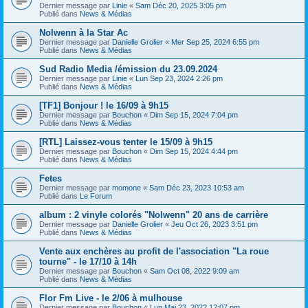
Dernier message par
Linie
«
Sam Déc 20, 2025 3:05 pm
Publié dans
News & Médias
Nolwenn à la Star Ac
Dernier message par
Danielle Grolier
«
Mer Sep 25, 2024 6:55 pm
Publié dans
News & Médias
Sud Radio Media /émission du 23.09.2024
Dernier message par
Linie
«
Lun Sep 23, 2024 2:26 pm
Publié dans
News & Médias
[TF1] Bonjour ! le 16/09 à 9h15
Dernier message par
Bouchon
«
Dim Sep 15, 2024 7:04 pm
Publié dans
News & Médias
[RTL] Laissez-vous tenter le 15/09 à 9h15
Dernier message par
Bouchon
«
Dim Sep 15, 2024 4:44 pm
Publié dans
News & Médias
Fetes
Dernier message par
momone
«
Sam Déc 23, 2023 10:53 am
Publié dans
Le Forum
album : 2 vinyle colorés "Nolwenn" 20 ans de carrière
Dernier message par
Danielle Grolier
«
Jeu Oct 26, 2023 3:51 pm
Publié dans
News & Médias
Vente aux enchères au profit de l'association "La roue
tourne" - le 17/10 à 14h
Dernier message par
Bouchon
«
Sam Oct 08, 2022 9:09 am
Publié dans
News & Médias
Flor Fm Live - le 2/06 à mulhouse
Dernier message par
Bouchon
«
Lun Mai 23, 2022 12:07 pm