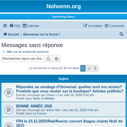
Nolwenn.org
Upcoming Dates
FAQ
Calendar
Inscription
Connexion
R
Accueil
Bienvenue sur le forum !
e
Messages sans réponse
c
Aller sur la recherche avancée
h
Rechercher
Recherche avancée
e
1
2
Suivant
La recherche a retourné 36 résultats
r
c
Sujets
h
Répondez au sondage d'Universal: quelles sont vos envies?
e
Produits que vous voulez sur la boutique? Artistes préférés?
Dernier message par
Ohwo
«
Lun Juin 29, 2026 9:02 pm
r
Publié dans
News & Médias
BONNE ANNÉE 2026
Dernier message par
arthur bel
«
Jeu Jan 01, 2026 9:42 am
Publié dans
Le Forum
FR4 le 23.12.2025/Rediffusion concert Alagna chante Noël de
2015