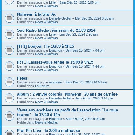
Dernier message par
Linie
«
Sam Déc 20, 2025 3:05 pm
Publié dans
News & Médias
Nolwenn à la Star Ac
Dernier message par
Danielle Grolier
«
Mer Sep 25, 2024 6:55 pm
Publié dans
News & Médias
Sud Radio Media /émission du 23.09.2024
Dernier message par
Linie
«
Lun Sep 23, 2024 2:26 pm
Publié dans
News & Médias
[TF1] Bonjour ! le 16/09 à 9h15
Dernier message par
Bouchon
«
Dim Sep 15, 2024 7:04 pm
Publié dans
News & Médias
[RTL] Laissez-vous tenter le 15/09 à 9h15
Dernier message par
Bouchon
«
Dim Sep 15, 2024 4:44 pm
Publié dans
News & Médias
Fetes
Dernier message par
momone
«
Sam Déc 23, 2023 10:53 am
Publié dans
Le Forum
album : 2 vinyle colorés "Nolwenn" 20 ans de carrière
Dernier message par
Danielle Grolier
«
Jeu Oct 26, 2023 3:51 pm
Publié dans
News & Médias
Vente aux enchères au profit de l'association "La roue
tourne" - le 17/10 à 14h
Dernier message par
Bouchon
«
Sam Oct 08, 2022 9:09 am
Publié dans
News & Médias
Flor Fm Live - le 2/06 à mulhouse
Dernier message par
Bouchon
«
Lun Mai 23, 2022 12:07 pm