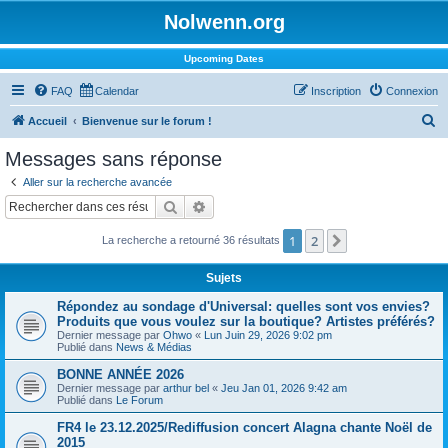
Nolwenn.org
Upcoming Dates
FAQ
Calendar
Inscription
Connexion
R
Accueil
Bienvenue sur le forum !
e
Messages sans réponse
c
Aller sur la recherche avancée
h
Rechercher
Recherche avancée
e
1
2
Suivant
La recherche a retourné 36 résultats
r
c
Sujets
h
Répondez au sondage d'Universal: quelles sont vos envies?
e
Produits que vous voulez sur la boutique? Artistes préférés?
Dernier message par
Ohwo
«
Lun Juin 29, 2026 9:02 pm
r
Publié dans
News & Médias
BONNE ANNÉE 2026
Dernier message par
arthur bel
«
Jeu Jan 01, 2026 9:42 am
Publié dans
Le Forum
FR4 le 23.12.2025/Rediffusion concert Alagna chante Noël de
2015