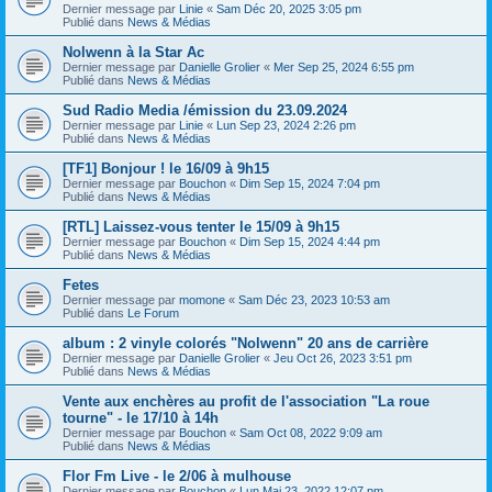
Dernier message par
Linie
«
Sam Déc 20, 2025 3:05 pm
Publié dans
News & Médias
Nolwenn à la Star Ac
Dernier message par
Danielle Grolier
«
Mer Sep 25, 2024 6:55 pm
Publié dans
News & Médias
Sud Radio Media /émission du 23.09.2024
Dernier message par
Linie
«
Lun Sep 23, 2024 2:26 pm
Publié dans
News & Médias
[TF1] Bonjour ! le 16/09 à 9h15
Dernier message par
Bouchon
«
Dim Sep 15, 2024 7:04 pm
Publié dans
News & Médias
[RTL] Laissez-vous tenter le 15/09 à 9h15
Dernier message par
Bouchon
«
Dim Sep 15, 2024 4:44 pm
Publié dans
News & Médias
Fetes
Dernier message par
momone
«
Sam Déc 23, 2023 10:53 am
Publié dans
Le Forum
album : 2 vinyle colorés "Nolwenn" 20 ans de carrière
Dernier message par
Danielle Grolier
«
Jeu Oct 26, 2023 3:51 pm
Publié dans
News & Médias
Vente aux enchères au profit de l'association "La roue
tourne" - le 17/10 à 14h
Dernier message par
Bouchon
«
Sam Oct 08, 2022 9:09 am
Publié dans
News & Médias
Flor Fm Live - le 2/06 à mulhouse
Dernier message par
Bouchon
«
Lun Mai 23, 2022 12:07 pm