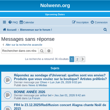
Nolwenn.org
Upcoming Dates
FAQ
Calendar
Inscription
Connexion
R
Accueil
Bienvenue sur le forum !
e
Messages sans réponse
c
Aller sur la recherche avancée
h
Rechercher
Recherche avancée
e
1
2
Suivant
La recherche a retourné 36 résultats
r
c
Sujets
h
Répondez au sondage d'Universal: quelles sont vos envies?
e
Produits que vous voulez sur la boutique? Artistes préférés?
Dernier message par
Ohwo
«
Lun Juin 29, 2026 9:02 pm
r
Publié dans
News & Médias
BONNE ANNÉE 2026
Dernier message par
arthur bel
«
Jeu Jan 01, 2026 9:42 am
Publié dans
Le Forum
FR4 le 23.12.2025/Rediffusion concert Alagna chante Noël de
2015