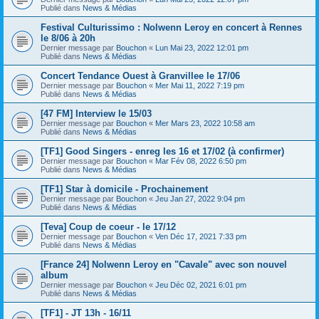
Publié dans
News & Médias
Festival Culturissimo : Nolwenn Leroy en concert à Rennes
le 8/06 à 20h
Dernier message par
Bouchon
«
Lun Mai 23, 2022 12:01 pm
Publié dans
News & Médias
Concert Tendance Ouest à Granvillee le 17/06
Dernier message par
Bouchon
«
Mer Mai 11, 2022 7:19 pm
Publié dans
News & Médias
[47 FM] Interview le 15/03
Dernier message par
Bouchon
«
Mer Mars 23, 2022 10:58 am
Publié dans
News & Médias
[TF1] Good Singers - enreg les 16 et 17/02 (à confirmer)
Dernier message par
Bouchon
«
Mar Fév 08, 2022 6:50 pm
Publié dans
News & Médias
[TF1] Star à domicile - Prochainement
Dernier message par
Bouchon
«
Jeu Jan 27, 2022 9:04 pm
Publié dans
News & Médias
[Teva] Coup de coeur - le 17/12
Dernier message par
Bouchon
«
Ven Déc 17, 2021 7:33 pm
Publié dans
News & Médias
[France 24] Nolwenn Leroy en "Cavale" avec son nouvel
album
Dernier message par
Bouchon
«
Jeu Déc 02, 2021 6:01 pm
Publié dans
News & Médias
[TF1] - JT 13h - 16/11