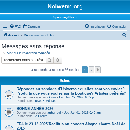
Nolwenn.org
Upcoming Dates
FAQ
Calendar
Inscription
Connexion
R
Accueil
Bienvenue sur le forum !
e
Messages sans réponse
c
Aller sur la recherche avancée
h
Rechercher
Recherche avancée
e
1
2
Suivant
La recherche a retourné 36 résultats
r
c
Sujets
h
Répondez au sondage d'Universal: quelles sont vos envies?
e
Produits que vous voulez sur la boutique? Artistes préférés?
Dernier message par
Ohwo
«
Lun Juin 29, 2026 9:02 pm
r
Publié dans
News & Médias
BONNE ANNÉE 2026
Dernier message par
arthur bel
«
Jeu Jan 01, 2026 9:42 am
Publié dans
Le Forum
FR4 le 23.12.2025/Rediffusion concert Alagna chante Noël de
2015