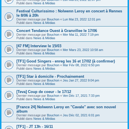
Publié dans
News & Médias
Festival Culturissimo : Nolwenn Leroy en concert à Rennes
le 8/06 à 20h
Dernier message par
Bouchon
«
Lun Mai 23, 2022 12:01 pm
Publié dans
News & Médias
Concert Tendance Ouest à Granvillee le 17/06
Dernier message par
Bouchon
«
Mer Mai 11, 2022 7:19 pm
Publié dans
News & Médias
[47 FM] Interview le 15/03
Dernier message par
Bouchon
«
Mer Mars 23, 2022 10:58 am
Publié dans
News & Médias
[TF1] Good Singers - enreg les 16 et 17/02 (à confirmer)
Dernier message par
Bouchon
«
Mar Fév 08, 2022 6:50 pm
Publié dans
News & Médias
[TF1] Star à domicile - Prochainement
Dernier message par
Bouchon
«
Jeu Jan 27, 2022 9:04 pm
Publié dans
News & Médias
[Teva] Coup de coeur - le 17/12
Dernier message par
Bouchon
«
Ven Déc 17, 2021 7:33 pm
Publié dans
News & Médias
[France 24] Nolwenn Leroy en "Cavale" avec son nouvel
album
Dernier message par
Bouchon
«
Jeu Déc 02, 2021 6:01 pm
Publié dans
News & Médias
[TF1] - JT 13h - 16/11