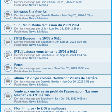
Dernier message par
Linie
«
Sam Déc 20, 2025 3:05 pm
Publié dans
News & Médias
Nolwenn à la Star Ac
Dernier message par
Danielle Grolier
«
Mer Sep 25, 2024 6:55 pm
Publié dans
News & Médias
Sud Radio Media /émission du 23.09.2024
Dernier message par
Linie
«
Lun Sep 23, 2024 2:26 pm
Publié dans
News & Médias
[TF1] Bonjour ! le 16/09 à 9h15
Dernier message par
Bouchon
«
Dim Sep 15, 2024 7:04 pm
Publié dans
News & Médias
[RTL] Laissez-vous tenter le 15/09 à 9h15
Dernier message par
Bouchon
«
Dim Sep 15, 2024 4:44 pm
Publié dans
News & Médias
Fetes
Dernier message par
momone
«
Sam Déc 23, 2023 10:53 am
Publié dans
Le Forum
album : 2 vinyle colorés "Nolwenn" 20 ans de carrière
Dernier message par
Danielle Grolier
«
Jeu Oct 26, 2023 3:51 pm
Publié dans
News & Médias
Vente aux enchères au profit de l'association "La roue
tourne" - le 17/10 à 14h
Dernier message par
Bouchon
«
Sam Oct 08, 2022 9:09 am
Publié dans
News & Médias
Flor Fm Live - le 2/06 à mulhouse
Dernier message par
Bouchon
«
Lun Mai 23, 2022 12:07 pm