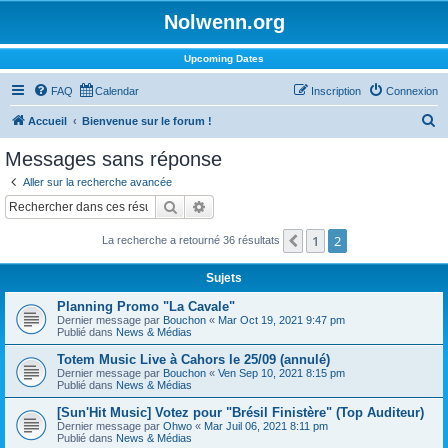
Nolwenn.org
Upcoming Dates
FAQ
Calendar
Inscription
Connexion
R
Accueil
Bienvenue sur le forum !
e
Messages sans réponse
c
Aller sur la recherche avancée
h
Rechercher
Recherche avancée
e
1
2
Précédent
La recherche a retourné 36 résultats
r
c
Sujets
h
Planning Promo "La Cavale"
e
Dernier message par
Bouchon
«
Mar Oct 19, 2021 9:47 pm
Publié dans
News & Médias
r
Totem Music Live à Cahors le 25/09 (annulé)
Dernier message par
Bouchon
«
Ven Sep 10, 2021 8:15 pm
Publié dans
News & Médias
[Sun'Hit Music] Votez pour "Brésil Finistère" (Top Auditeur)
Dernier message par
Ohwo
«
Mar Juil 06, 2021 8:11 pm
Publié dans
News & Médias