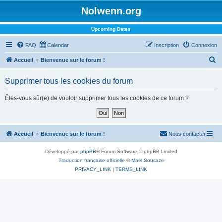
Nolwenn.org
Upcoming Dates
FAQ
Calendar
Inscription
Connexion
R
Accueil
Bienvenue sur le forum !
e
Supprimer tous les cookies du forum
c
h
Êtes-vous sûr(e) de vouloir supprimer tous les cookies de ce forum ?
e
r
c
Accueil
Bienvenue sur le forum !
Nous contacter
h
Développé par
phpBB
® Forum Software © phpBB Limited
e
Traduction française officielle
©
Maël Soucaze
r
PRIVACY_LINK
|
TERMS_LINK