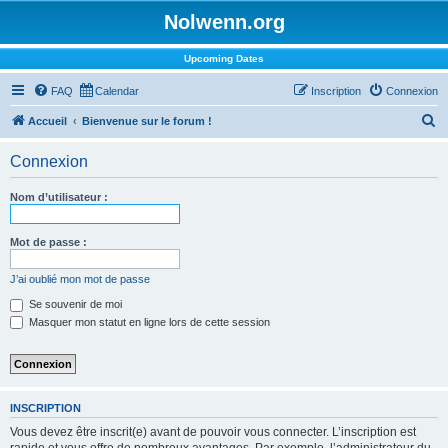
Nolwenn.org
Upcoming Dates
FAQ
Calendar
Inscription
Connexion
R
Accueil
Bienvenue sur le forum !
e
Connexion
c
h
Nom d’utilisateur :
e
r
Mot de passe :
c
J’ai oublié mon mot de passe
h
Se souvenir de moi
e
Masquer mon statut en ligne lors de cette session
r
INSCRIPTION
Vous devez être inscrit(e) avant de pouvoir vous connecter. L’inscription est
rapide et vous offre de nombreux avantages. Par exemple, l’administrateur du