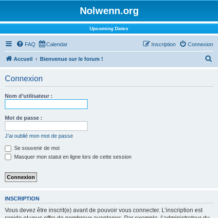
Nolwenn.org
Upcoming Dates
FAQ
Calendar
Inscription
Connexion
R
Accueil
Bienvenue sur le forum !
e
Connexion
c
h
Nom d’utilisateur :
e
r
Mot de passe :
c
J’ai oublié mon mot de passe
h
Se souvenir de moi
e
Masquer mon statut en ligne lors de cette session
r
INSCRIPTION
Vous devez être inscrit(e) avant de pouvoir vous connecter. L’inscription est
rapide et vous offre de nombreux avantages. Par exemple, l’administrateur du