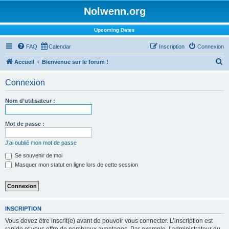
Nolwenn.org
Upcoming Dates
FAQ
Calendar
Inscription
Connexion
R
Accueil
Bienvenue sur le forum !
e
Connexion
c
h
Nom d’utilisateur :
e
r
Mot de passe :
c
J’ai oublié mon mot de passe
h
Se souvenir de moi
e
Masquer mon statut en ligne lors de cette session
r
INSCRIPTION
Vous devez être inscrit(e) avant de pouvoir vous connecter. L’inscription est
rapide et vous offre de nombreux avantages. Par exemple, l’administrateur du