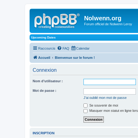
Nolwenn.org
Forum officiel de Nolwenn Leroy
Upcoming Dates
Raccourcis
FAQ
Calendar
Accueil
Bienvenue sur le forum !
Connexion
Nom d’utilisateur :
Mot de passe :
J’ai oublié mon mot de passe
Se souvenir de moi
Masquer mon statut en ligne lors
INSCRIPTION