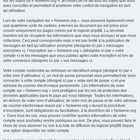
sur les sujets de « Nolwenn.org », archivant de ce fait tous les sujets que vous
avez consultés et permettant d’améliorer votre confort de navigation en tant
qu’utilisateur.
Lors de votre navigation sur « Nolwenn.org », nous pouvons également créer
une quatrième sorte de cookies, externes au document qui est prévu pour
couvrir uniquement les pages créées par le logiciel phpBB. La seconde
manière est de récupérer les informations que vous nous envoyez et que nous
collectons. Ceci peut correspondre mais n’est pas limité à la publication de
messages en tant qu’utilisateur anonyme (désignée ici par « messages
anonymes »), l’inscription sur « Nolwenn.org » (désignée ici par « votre
compte ») et les messages que vous publiez après votre inscription et lors de
votre connexion (désignés ici par « vos messages »).
Votre compte contiendra au minimum un identifiant unique (désigné ici par «
votre nom d’utilisateur »), un mot de passe personnel vous permettant de vous
connecter à votre compte (désigné ici par « votre mot de passe ») et une
adresse de courrier électronique personnelle. Les informations de votre
compte sur « Nolwenn.org » sont protégées par les lois de protection des
données applicables dans le pays qui nous héberge. Toutes les informations,
en-dehors de votre nom d’utilisateur, de votre mot de passe et de votre adresse
de courrier électronique requis par « Nolwenn.org » durant la procédure
d’inscription, sont obligatoires ou facultatives, à la discrétion de « Nolwenn.org
». Dans tous les cas, vous pouvez contrôler quelles informations de votre
compte vous souhaitez rendre publiques ou non. De plus, vous pouvez faire le
choix de vous abonner ou non à la liste de diffusion du logiciel phpBB depuis
une option disponible sur votre compte.