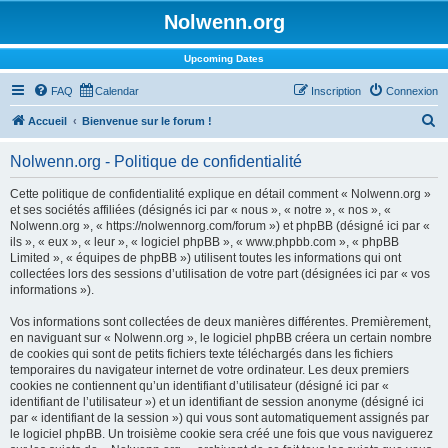
Nolwenn.org
Upcoming Dates
FAQ
Calendar
Inscription
Connexion
R
Accueil
Bienvenue sur le forum !
e
Nolwenn.org - Politique de confidentialité
c
h
Cette politique de confidentialité explique en détail comment « Nolwenn.org »
et ses sociétés affiliées (désignés ici par « nous », « notre », « nos », «
e
Nolwenn.org », « https://nolwennorg.com/forum ») et phpBB (désigné ici par «
r
ils », « eux », « leur », « logiciel phpBB », « www.phpbb.com », « phpBB
Limited », « équipes de phpBB ») utilisent toutes les informations qui ont
c
collectées lors des sessions d’utilisation de votre part (désignées ici par « vos
h
informations »).
e
Vos informations sont collectées de deux manières différentes. Premièrement,
r
en naviguant sur « Nolwenn.org », le logiciel phpBB créera un certain nombre
de cookies qui sont de petits fichiers texte téléchargés dans les fichiers
temporaires du navigateur internet de votre ordinateur. Les deux premiers
cookies ne contiennent qu’un identifiant d’utilisateur (désigné ici par «
identifiant de l’utilisateur ») et un identifiant de session anonyme (désigné ici
par « identifiant de la session ») qui vous sont automatiquement assignés par
le logiciel phpBB. Un troisième cookie sera créé une fois que vous naviguerez