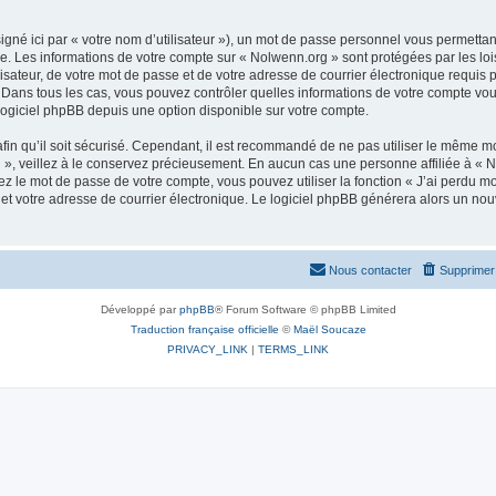
gné ici par « votre nom d’utilisateur »), un mot de passe personnel vous permettan
e. Les informations de votre compte sur « Nolwenn.org » sont protégées par les lo
isateur, de votre mot de passe et de votre adresse de courrier électronique requis 
 ». Dans tous les cas, vous pouvez contrôler quelles informations de votre compte 
u logiciel phpBB depuis une option disponible sur votre compte.
in qu’il soit sécurisé. Cependant, il est recommandé de ne pas utiliser le même mot
, veillez à le conservez précieusement. En aucun cas une personne affiliée à « No
 le mot de passe de votre compte, vous pouvez utiliser la fonction « J’ai perdu mo
et votre adresse de courrier électronique. Le logiciel phpBB générera alors un no
Nous contacter
Supprimer 
Développé par
phpBB
® Forum Software © phpBB Limited
Traduction française officielle
©
Maël Soucaze
PRIVACY_LINK
|
TERMS_LINK