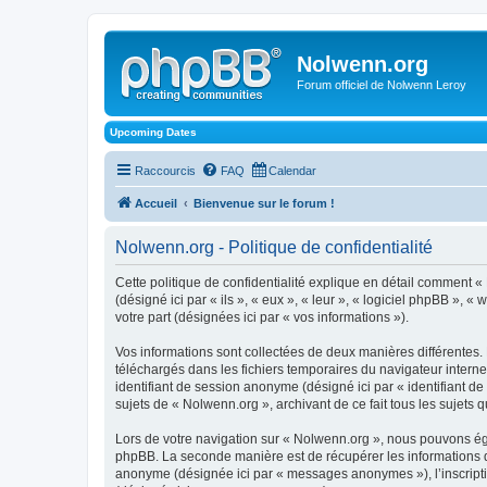
Nolwenn.org
Forum officiel de Nolwenn Leroy
Upcoming Dates
Raccourcis
FAQ
Calendar
Accueil
Bienvenue sur le forum !
Nolwenn.org - Politique de confidentialité
Cette politique de confidentialité explique en détail comment «
(désigné ici par « ils », « eux », « leur », « logiciel phpBB »,
votre part (désignées ici par « vos informations »).
Vos informations sont collectées de deux manières différentes. 
téléchargés dans les fichiers temporaires du navigateur internet 
identifiant de session anonyme (désigné ici par « identifiant d
sujets de « Nolwenn.org », archivant de ce fait tous les sujets q
Lors de votre navigation sur « Nolwenn.org », nous pouvons ég
phpBB. La seconde manière est de récupérer les informations q
anonyme (désignée ici par « messages anonymes »), l’inscriptio