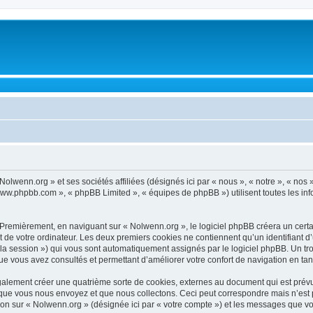
 Nolwenn.org » et ses sociétés affiliées (désignés ici par « nous », « notre », « no
 « www.phpbb.com », « phpBB Limited », « équipes de phpBB ») utilisent toutes les inf
Premièrement, en naviguant sur « Nolwenn.org », le logiciel phpBB créera un certai
de votre ordinateur. Les deux premiers cookies ne contiennent qu’un identifiant d’util
e la session ») qui vous sont automatiquement assignés par le logiciel phpBB. Un t
ue vous avez consultés et permettant d’améliorer votre confort de navigation en tant 
alement créer une quatrième sorte de cookies, externes au document qui est prévu 
ue vous nous envoyez et que nous collectons. Ceci peut correspondre mais n’est pas
n sur « Nolwenn.org » (désignée ici par « votre compte ») et les messages que vous