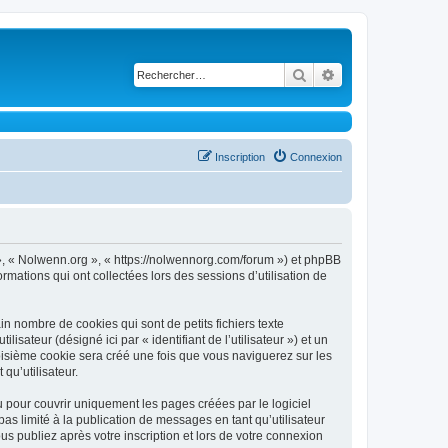
Rechercher
Recherche avancé
Inscription
Connexion
s », « Nolwenn.org », « https://nolwennorg.com/forum ») et phpBB
ormations qui ont collectées lors des sessions d’utilisation de
n nombre de cookies qui sont de petits fichiers texte
isateur (désigné ici par « identifiant de l’utilisateur ») et un
roisième cookie sera créé une fois que vous naviguerez sur les
qu’utilisateur.
pour couvrir uniquement les pages créées par le logiciel
 limité à la publication de messages en tant qu’utilisateur
 publiez après votre inscription et lors de votre connexion