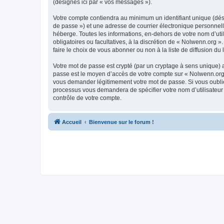
(désignés ici par « vos messages »).
Votre compte contiendra au minimum un identifiant unique (dési
de passe ») et une adresse de courrier électronique personnell
héberge. Toutes les informations, en-dehors de votre nom d’util
obligatoires ou facultatives, à la discrétion de « Nolwenn.org
faire le choix de vous abonner ou non à la liste de diffusion d
Votre mot de passe est crypté (par un cryptage à sens unique) af
passe est le moyen d’accès de votre compte sur « Nolwenn.org »
vous demander légitimement votre mot de passe. Si vous oubliez
processus vous demandera de spécifier votre nom d’utilisateur 
contrôle de votre compte.
Accueil
Bienvenue sur le forum !