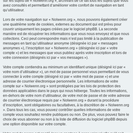
sur les sujets de « Nolwenn.org », archivant de ce fait tous les sujets que vous
avez consultés et permettant d’améliorer votre confort de navigation en tant
qu’utilisateur.
Lors de votre navigation sur « Nolwenn.org », nous pouvons également créer
une quatrième sorte de cookies, externes au document qui est prévu pour
couvrir uniquement les pages créées par le logiciel phpBB. La seconde
manière est de récupérer les informations que vous nous envoyez et que nous
collectons. Ceci peut correspondre mais n’est pas limité à la publication de
messages en tant qu’utilisateur anonyme (désignée ici par « messages
anonymes »), l’inscription sur « Nolwenn.org » (désignée ici par « votre
compte ») et les messages que vous publiez après votre inscription et lors de
votre connexion (désignés ici par « vos messages »).
Votre compte contiendra au minimum un identifiant unique (désigné ici par «
votre nom d’utilisateur »), un mot de passe personnel vous permettant de vous
connecter à votre compte (désigné ici par « votre mot de passe ») et une
adresse de courrier électronique personnelle. Les informations de votre
compte sur « Nolwenn.org » sont protégées par les lois de protection des
données applicables dans le pays qui nous héberge. Toutes les informations,
en-dehors de votre nom d’utilisateur, de votre mot de passe et de votre adresse
de courrier électronique requis par « Nolwenn.org » durant la procédure
d’inscription, sont obligatoires ou facultatives, à la discrétion de « Nolwenn.org
». Dans tous les cas, vous pouvez contrôler quelles informations de votre
compte vous souhaitez rendre publiques ou non. De plus, vous pouvez faire le
choix de vous abonner ou non à la liste de diffusion du logiciel phpBB depuis
une option disponible sur votre compte.