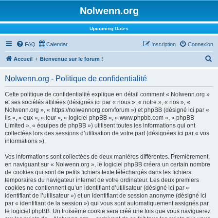
Nolwenn.org
Upcoming Dates
FAQ
Calendar
Inscription
Connexion
R
Accueil
Bienvenue sur le forum !
e
Nolwenn.org - Politique de confidentialité
c
h
Cette politique de confidentialité explique en détail comment « Nolwenn.org »
et ses sociétés affiliées (désignés ici par « nous », « notre », « nos », «
e
Nolwenn.org », « https://nolwennorg.com/forum ») et phpBB (désigné ici par «
r
ils », « eux », « leur », « logiciel phpBB », « www.phpbb.com », « phpBB
Limited », « équipes de phpBB ») utilisent toutes les informations qui ont
c
collectées lors des sessions d’utilisation de votre part (désignées ici par « vos
h
informations »).
e
Vos informations sont collectées de deux manières différentes. Premièrement,
r
en naviguant sur « Nolwenn.org », le logiciel phpBB créera un certain nombre
de cookies qui sont de petits fichiers texte téléchargés dans les fichiers
temporaires du navigateur internet de votre ordinateur. Les deux premiers
cookies ne contiennent qu’un identifiant d’utilisateur (désigné ici par «
identifiant de l’utilisateur ») et un identifiant de session anonyme (désigné ici
par « identifiant de la session ») qui vous sont automatiquement assignés par
le logiciel phpBB. Un troisième cookie sera créé une fois que vous naviguerez