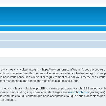
re », « nos », « Nolwenn.org », « https://nolwennorg.com/forum »), vous acceptez d
ditions suivantes, veuillez ne pas utiliser et/ou accéder à « Nolwenn.org ». Nous 
ue nous vous conseillons de vérifier régulièrement cela par vous-même car si vous 
ment responsable des conditions modifiées et/ou mises à jour.
, « eux », « leur », « logiciel phpBB », « www.phpbb.com », « phpBB Limited », « 
née ici par « GPL ») et qui peut être téléchargée sur
www.phpbb.com
(en anglais).
 la conduite et/ou du contenu que nous acceptons et/ou que nous n’acceptons pas. 
(en anglais).