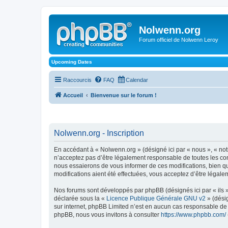
Nolwenn.org
Forum officiel de Nolwenn Leroy
Upcoming Dates
Raccourcis
FAQ
Calendar
Accueil
Bienvenue sur le forum !
Nolwenn.org - Inscription
En accédant à « Nolwenn.org » (désigné ici par « nous », « not
n’acceptez pas d’être légalement responsable de toutes les con
nous essaierons de vous informer de ces modifications, bien q
modifications aient été effectuées, vous acceptez d’être légale
Nos forums sont développés par phpBB (désignés ici par « ils »
déclarée sous la «
Licence Publique Générale GNU v2
» (désig
sur internet, phpBB Limited n’est en aucun cas responsable de
phpBB, nous vous invitons à consulter
https://www.phpbb.com/