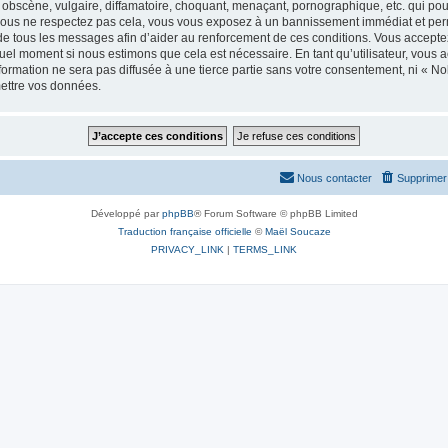
bscène, vulgaire, diffamatoire, choquant, menaçant, pornographique, etc. qui pourr
 vous ne respectez pas cela, vous vous exposez à un bannissement immédiat et perm
e tous les messages afin d’aider au renforcement de ces conditions. Vous acceptez le
quel moment si nous estimons que cela est nécessaire. En tant qu’utilisateur, vous 
formation ne sera pas diffusée à une tierce partie sans votre consentement, ni « 
mettre vos données.
Nous contacter
Supprimer 
Développé par
phpBB
® Forum Software © phpBB Limited
Traduction française officielle
©
Maël Soucaze
PRIVACY_LINK
|
TERMS_LINK