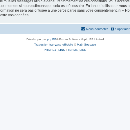
e tous les messages afin d’aider au renforcement de ces conditions. Vous acceptez le
quel moment si nous estimons que cela est nécessaire. En tant qu’utilisateur, vous 
formation ne sera pas diffusée à une tierce partie sans votre consentement, ni « 
mettre vos données.
Nous contacter
Supprimer 
Développé par
phpBB
® Forum Software © phpBB Limited
Traduction française officielle
©
Maël Soucaze
PRIVACY_LINK
|
TERMS_LINK