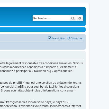
Rechercher
Recherche avancé
Inscription
Connexion
’être légalement responsable des conditions suivantes. Si vous
pouvons modifier ces conditions à n’importe quel moment et
continuez à participer à « Nolwenn.org » après que les
équipes de phpBB ») qui est une solution de création de forums
 Le logiciel phpBB a pour seul but de faciliter les discussions
Si vous souhaitez obtenir plus d’informations concernant
ait transgresser les lois de votre pays, le pays où «
anent et nous avertirons votre fournisseur d’accès à internet