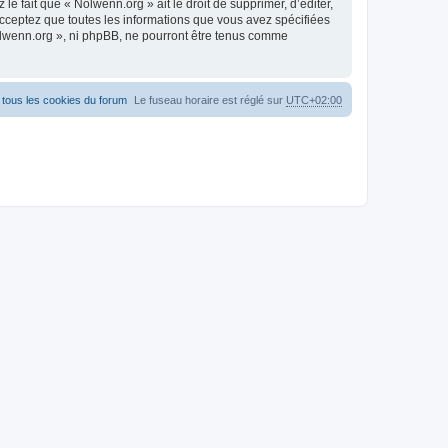
 fait que « Nolwenn.org » ait le droit de supprimer, d’éditer,
acceptez que toutes les informations que vous avez spécifiées
Nolwenn.org », ni phpBB, ne pourront être tenus comme
tous les cookies du forum
Le fuseau horaire est réglé sur
UTC+02:00