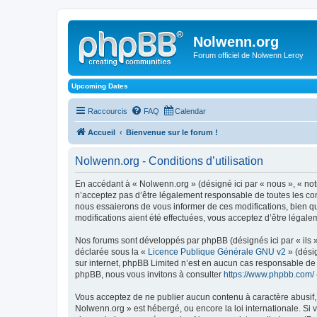
Nolwenn.org
Forum officiel de Nolwenn Leroy
Upcoming Dates
Raccourcis
FAQ
Calendar
Accueil
Bienvenue sur le forum !
Nolwenn.org - Conditions d’utilisation
En accédant à « Nolwenn.org » (désigné ici par « nous », « not
n’acceptez pas d’être légalement responsable de toutes les con
nous essaierons de vous informer de ces modifications, bien q
modifications aient été effectuées, vous acceptez d’être légale
Nos forums sont développés par phpBB (désignés ici par « ils »
déclarée sous la «
Licence Publique Générale GNU v2
» (désig
sur internet, phpBB Limited n’est en aucun cas responsable de
phpBB, nous vous invitons à consulter
https://www.phpbb.com/
Vous acceptez de ne publier aucun contenu à caractère abusif, o
Nolwenn.org » est hébergé, ou encore la loi internationale. Si