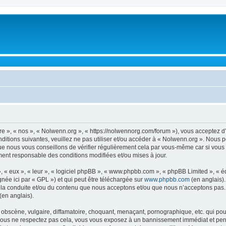
re », « nos », « Nolwenn.org », « https://nolwennorg.com/forum »), vous acceptez d
ditions suivantes, veuillez ne pas utiliser et/ou accéder à « Nolwenn.org ». Nous 
ue nous vous conseillons de vérifier régulièrement cela par vous-même car si vous 
ment responsable des conditions modifiées et/ou mises à jour.
, « eux », « leur », « logiciel phpBB », « www.phpbb.com », « phpBB Limited », « 
née ici par « GPL ») et qui peut être téléchargée sur
www.phpbb.com
(en anglais).
 la conduite et/ou du contenu que nous acceptons et/ou que nous n’acceptons pas. 
(en anglais).
bscène, vulgaire, diffamatoire, choquant, menaçant, pornographique, etc. qui pourr
 vous ne respectez pas cela, vous vous exposez à un bannissement immédiat et perm