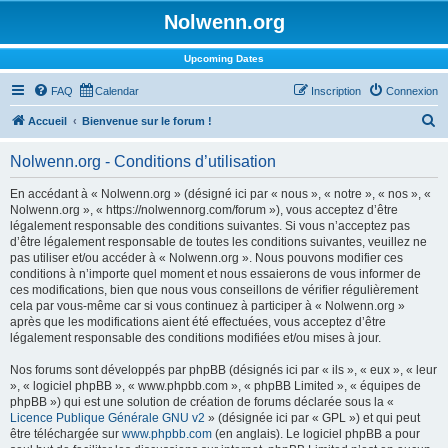
Nolwenn.org
Upcoming Dates
FAQ
Calendar
Inscription
Connexion
R
Accueil
Bienvenue sur le forum !
e
Nolwenn.org - Conditions d’utilisation
c
h
En accédant à « Nolwenn.org » (désigné ici par « nous », « notre », « nos », «
Nolwenn.org », « https://nolwennorg.com/forum »), vous acceptez d’être
e
légalement responsable des conditions suivantes. Si vous n’acceptez pas
r
d’être légalement responsable de toutes les conditions suivantes, veuillez ne
pas utiliser et/ou accéder à « Nolwenn.org ». Nous pouvons modifier ces
c
conditions à n’importe quel moment et nous essaierons de vous informer de
h
ces modifications, bien que nous vous conseillons de vérifier régulièrement
cela par vous-même car si vous continuez à participer à « Nolwenn.org »
e
après que les modifications aient été effectuées, vous acceptez d’être
r
légalement responsable des conditions modifiées et/ou mises à jour.
Nos forums sont développés par phpBB (désignés ici par « ils », « eux », « leur
», « logiciel phpBB », « www.phpbb.com », « phpBB Limited », « équipes de
phpBB ») qui est une solution de création de forums déclarée sous la «
Licence Publique Générale GNU v2
» (désignée ici par « GPL ») et qui peut
être téléchargée sur
www.phpbb.com
(en anglais). Le logiciel phpBB a pour