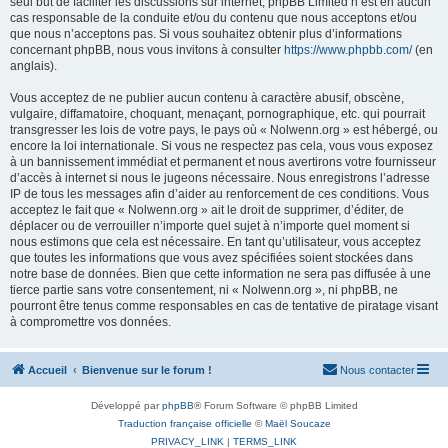
seul but de faciliter les discussions sur internet, phpBB Limited n’est en aucun
cas responsable de la conduite et/ou du contenu que nous acceptons et/ou
que nous n’acceptons pas. Si vous souhaitez obtenir plus d’informations
concernant phpBB, nous vous invitons à consulter
https://www.phpbb.com/
(en
anglais).
Vous acceptez de ne publier aucun contenu à caractère abusif, obscène,
vulgaire, diffamatoire, choquant, menaçant, pornographique, etc. qui pourrait
transgresser les lois de votre pays, le pays où « Nolwenn.org » est hébergé, ou
encore la loi internationale. Si vous ne respectez pas cela, vous vous exposez
à un bannissement immédiat et permanent et nous avertirons votre fournisseur
d’accès à internet si nous le jugeons nécessaire. Nous enregistrons l’adresse
IP de tous les messages afin d’aider au renforcement de ces conditions. Vous
acceptez le fait que « Nolwenn.org » ait le droit de supprimer, d’éditer, de
déplacer ou de verrouiller n’importe quel sujet à n’importe quel moment si
nous estimons que cela est nécessaire. En tant qu’utilisateur, vous acceptez
que toutes les informations que vous avez spécifiées soient stockées dans
notre base de données. Bien que cette information ne sera pas diffusée à une
tierce partie sans votre consentement, ni « Nolwenn.org », ni phpBB, ne
pourront être tenus comme responsables en cas de tentative de piratage visant
à compromettre vos données.
Accueil
Bienvenue sur le forum !
Nous contacter
Développé par
phpBB
® Forum Software © phpBB Limited
Traduction française officielle
©
Maël Soucaze
PRIVACY_LINK
|
TERMS_LINK