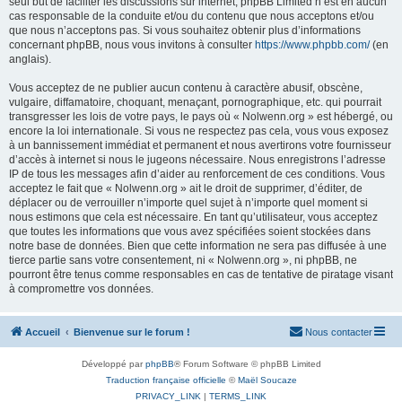
seul but de faciliter les discussions sur internet, phpBB Limited n’est en aucun
cas responsable de la conduite et/ou du contenu que nous acceptons et/ou
que nous n’acceptons pas. Si vous souhaitez obtenir plus d’informations
concernant phpBB, nous vous invitons à consulter
https://www.phpbb.com/
(en
anglais).
Vous acceptez de ne publier aucun contenu à caractère abusif, obscène,
vulgaire, diffamatoire, choquant, menaçant, pornographique, etc. qui pourrait
transgresser les lois de votre pays, le pays où « Nolwenn.org » est hébergé, ou
encore la loi internationale. Si vous ne respectez pas cela, vous vous exposez
à un bannissement immédiat et permanent et nous avertirons votre fournisseur
d’accès à internet si nous le jugeons nécessaire. Nous enregistrons l’adresse
IP de tous les messages afin d’aider au renforcement de ces conditions. Vous
acceptez le fait que « Nolwenn.org » ait le droit de supprimer, d’éditer, de
déplacer ou de verrouiller n’importe quel sujet à n’importe quel moment si
nous estimons que cela est nécessaire. En tant qu’utilisateur, vous acceptez
que toutes les informations que vous avez spécifiées soient stockées dans
notre base de données. Bien que cette information ne sera pas diffusée à une
tierce partie sans votre consentement, ni « Nolwenn.org », ni phpBB, ne
pourront être tenus comme responsables en cas de tentative de piratage visant
à compromettre vos données.
Accueil
Bienvenue sur le forum !
Nous contacter
Développé par
phpBB
® Forum Software © phpBB Limited
Traduction française officielle
©
Maël Soucaze
PRIVACY_LINK
|
TERMS_LINK