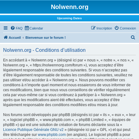
Nolwenn.org
Upcoming Dates
FAQ
Calendar
Inscription
Connexion
R
Accueil
Bienvenue sur le forum !
e
Nolwenn.org - Conditions d’utilisation
c
h
En accédant à « Nolwenn.org » (désigné ici par « nous », « notre », « nos », «
Nolwenn.org », « https://nolwennorg.com/forum »), vous acceptez d’être
e
légalement responsable des conditions suivantes. Si vous n’acceptez pas
r
d’être légalement responsable de toutes les conditions suivantes, veuillez ne
pas utiliser et/ou accéder à « Nolwenn.org ». Nous pouvons modifier ces
c
conditions à n’importe quel moment et nous essaierons de vous informer de
h
ces modifications, bien que nous vous conseillons de vérifier régulièrement
cela par vous-même car si vous continuez à participer à « Nolwenn.org »
e
après que les modifications aient été effectuées, vous acceptez d’être
r
légalement responsable des conditions modifiées et/ou mises à jour.
Nos forums sont développés par phpBB (désignés ici par « ils », « eux », « leur
», « logiciel phpBB », « www.phpbb.com », « phpBB Limited », « équipes de
phpBB ») qui est une solution de création de forums déclarée sous la «
Licence Publique Générale GNU v2
» (désignée ici par « GPL ») et qui peut
être téléchargée sur
www.phpbb.com
(en anglais). Le logiciel phpBB a pour