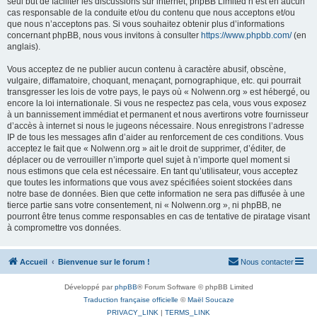
seul but de faciliter les discussions sur internet, phpBB Limited n’est en aucun
cas responsable de la conduite et/ou du contenu que nous acceptons et/ou
que nous n’acceptons pas. Si vous souhaitez obtenir plus d’informations
concernant phpBB, nous vous invitons à consulter
https://www.phpbb.com/
(en
anglais).
Vous acceptez de ne publier aucun contenu à caractère abusif, obscène,
vulgaire, diffamatoire, choquant, menaçant, pornographique, etc. qui pourrait
transgresser les lois de votre pays, le pays où « Nolwenn.org » est hébergé, ou
encore la loi internationale. Si vous ne respectez pas cela, vous vous exposez
à un bannissement immédiat et permanent et nous avertirons votre fournisseur
d’accès à internet si nous le jugeons nécessaire. Nous enregistrons l’adresse
IP de tous les messages afin d’aider au renforcement de ces conditions. Vous
acceptez le fait que « Nolwenn.org » ait le droit de supprimer, d’éditer, de
déplacer ou de verrouiller n’importe quel sujet à n’importe quel moment si
nous estimons que cela est nécessaire. En tant qu’utilisateur, vous acceptez
que toutes les informations que vous avez spécifiées soient stockées dans
notre base de données. Bien que cette information ne sera pas diffusée à une
tierce partie sans votre consentement, ni « Nolwenn.org », ni phpBB, ne
pourront être tenus comme responsables en cas de tentative de piratage visant
à compromettre vos données.
Accueil
Bienvenue sur le forum !
Nous contacter
Développé par
phpBB
® Forum Software © phpBB Limited
Traduction française officielle
©
Maël Soucaze
PRIVACY_LINK
|
TERMS_LINK