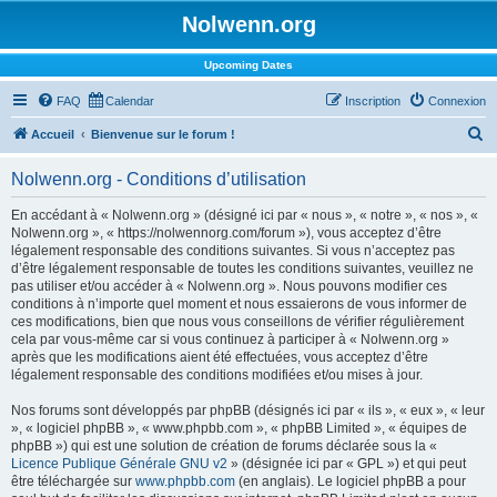
Nolwenn.org
Upcoming Dates
FAQ
Calendar
Inscription
Connexion
R
Accueil
Bienvenue sur le forum !
e
Nolwenn.org - Conditions d’utilisation
c
h
En accédant à « Nolwenn.org » (désigné ici par « nous », « notre », « nos », «
Nolwenn.org », « https://nolwennorg.com/forum »), vous acceptez d’être
e
légalement responsable des conditions suivantes. Si vous n’acceptez pas
r
d’être légalement responsable de toutes les conditions suivantes, veuillez ne
pas utiliser et/ou accéder à « Nolwenn.org ». Nous pouvons modifier ces
c
conditions à n’importe quel moment et nous essaierons de vous informer de
h
ces modifications, bien que nous vous conseillons de vérifier régulièrement
cela par vous-même car si vous continuez à participer à « Nolwenn.org »
e
après que les modifications aient été effectuées, vous acceptez d’être
r
légalement responsable des conditions modifiées et/ou mises à jour.
Nos forums sont développés par phpBB (désignés ici par « ils », « eux », « leur
», « logiciel phpBB », « www.phpbb.com », « phpBB Limited », « équipes de
phpBB ») qui est une solution de création de forums déclarée sous la «
Licence Publique Générale GNU v2
» (désignée ici par « GPL ») et qui peut
être téléchargée sur
www.phpbb.com
(en anglais). Le logiciel phpBB a pour