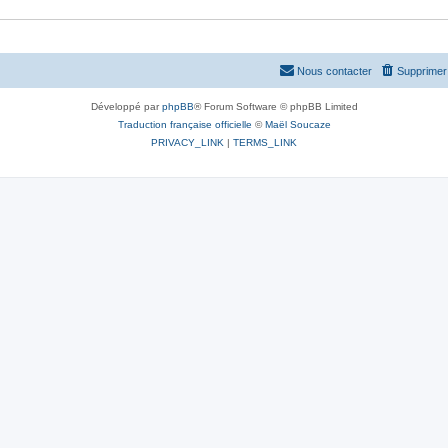
Nous contacter
Supprimer 
Développé par
phpBB
® Forum Software © phpBB Limited
Traduction française officielle
©
Maël Soucaze
PRIVACY_LINK
|
TERMS_LINK