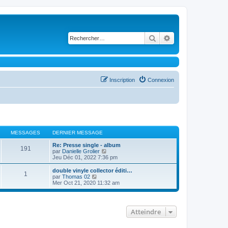
Rechercher
Recherche avancé
Inscription
Connexion
MESSAGES
DERNIER MESSAGE
Re: Presse single - album
191
C
par
Danielle Grolier
o
Jeu Déc 01, 2022 7:36 pm
n
s
double vinyle collector éditi…
1
u
C
par
Thomas 02
l
o
Mer Oct 21, 2020 11:32 am
t
n
e
s
r
u
l
l
Atteindre
e
t
d
e
e
r