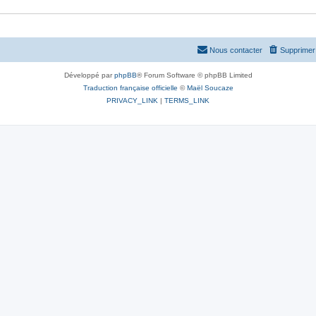
Nous contacter
Supprimer 
Développé par
phpBB
® Forum Software © phpBB Limited
Traduction française officielle
©
Maël Soucaze
PRIVACY_LINK
|
TERMS_LINK