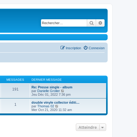
Rechercher
Recherche avancé
Inscription
Connexion
MESSAGES
DERNIER MESSAGE
Re: Presse single - album
191
C
par
Danielle Grolier
o
Jeu Déc 01, 2022 7:36 pm
n
s
double vinyle collector éditi…
1
u
C
par
Thomas 02
l
o
Mer Oct 21, 2020 11:32 am
t
n
e
s
r
u
l
l
Atteindre
e
t
d
e
e
r