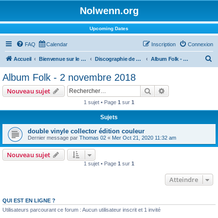
Nolwenn.org
Upcoming Dates
FAQ
Calendar
Inscription
Connexion
R
Accueil
Bienvenue sur le forum !
Discographie de Nolwenn
Album Folk - 2 novembre 2018
e
Album Folk - 2 novembre 2018
c
Rechercher
Recherche avanc
Nouveau sujet
h
1 sujet • Page
1
sur
1
e
Sujets
r
c
double vinyle collector édition couleur
Dernier message par
Thomas 02
«
Mer Oct 21, 2020 11:32 am
h
e
Nouveau sujet
1 sujet • Page
1
sur
1
r
Atteindre
QUI EST EN LIGNE ?
Utilisateurs parcourant ce forum : Aucun utilisateur inscrit et 1 invité