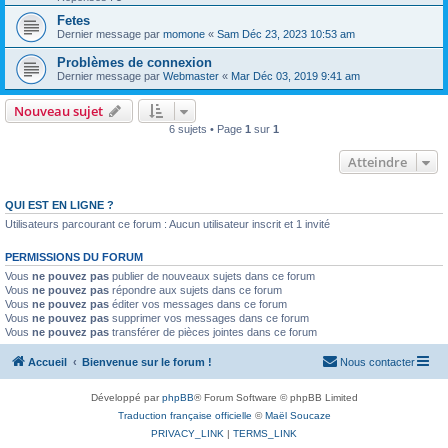
Fetes
Dernier message par
momone
«
Sam Déc 23, 2023 10:53 am
Problèmes de connexion
Dernier message par
Webmaster
«
Mar Déc 03, 2019 9:41 am
Nouveau sujet
6 sujets • Page
1
sur
1
Atteindre
QUI EST EN LIGNE ?
Utilisateurs parcourant ce forum : Aucun utilisateur inscrit et 1 invité
PERMISSIONS DU FORUM
Vous
ne pouvez pas
publier de nouveaux sujets dans ce forum
Vous
ne pouvez pas
répondre aux sujets dans ce forum
Vous
ne pouvez pas
éditer vos messages dans ce forum
Vous
ne pouvez pas
supprimer vos messages dans ce forum
Vous
ne pouvez pas
transférer de pièces jointes dans ce forum
Accueil
Bienvenue sur le forum !
Nous contacter
Développé par
phpBB
® Forum Software © phpBB Limited
Traduction française officielle
©
Maël Soucaze
PRIVACY_LINK
|
TERMS_LINK