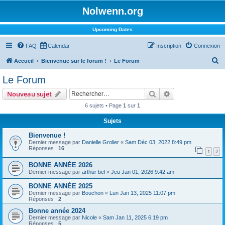
Nolwenn.org
Upcoming Dates
FAQ
Calendar
Inscription
Connexion
R
Accueil
Bienvenue sur le forum !
Le Forum
e
Le Forum
c
Rechercher
Recherche avanc
Nouveau sujet
h
6 sujets • Page
1
sur
1
e
Sujets
r
c
Bienvenue !
Dernier message par
Danielle Grolier
«
Sam Déc 03, 2022 8:49 pm
h
Réponses :
16
1
2
e
BONNE ANNÉE 2026
r
Dernier message par
arthur bel
«
Jeu Jan 01, 2026 9:42 am
BONNE ANNÉE 2025
Dernier message par
Bouchon
«
Lun Jan 13, 2025 11:07 pm
Réponses :
2
Bonne année 2024
Dernier message par
Nicole
«
Sam Jan 11, 2025 6:19 pm
Réponses :
5