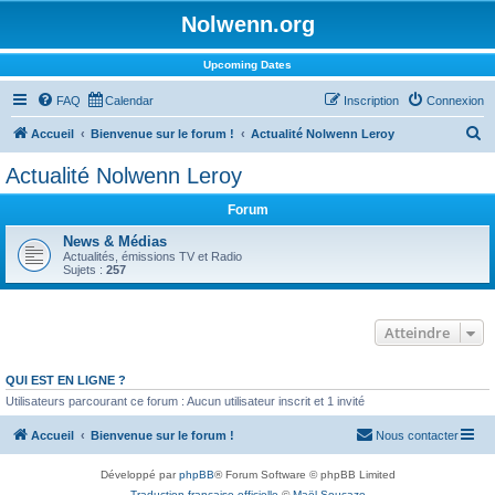
Nolwenn.org
Upcoming Dates
FAQ
Calendar
Inscription
Connexion
R
Accueil
Bienvenue sur le forum !
Actualité Nolwenn Leroy
e
Actualité Nolwenn Leroy
c
Forum
h
e
News & Médias
Actualités, émissions TV et Radio
r
Sujets :
257
c
h
Atteindre
e
r
QUI EST EN LIGNE ?
Utilisateurs parcourant ce forum : Aucun utilisateur inscrit et 1 invité
Accueil
Bienvenue sur le forum !
Nous contacter
Développé par
phpBB
® Forum Software © phpBB Limited
Traduction française officielle
©
Maël Soucaze