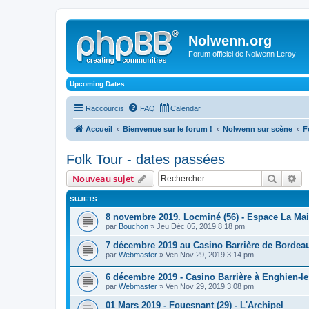
Nolwenn.org
Forum officiel de Nolwenn Leroy
Upcoming Dates
Raccourcis
FAQ
Calendar
Accueil
Bienvenue sur le forum !
Nolwenn sur scène
F
Folk Tour - dates passées
Recher
Re
Nouveau sujet
SUJETS
8 novembre 2019. Locminé (56) - Espace La Mail
par
Bouchon
» Jeu Déc 05, 2019 8:18 pm
7 décembre 2019 au Casino Barrière de Bordeaux
par
Webmaster
» Ven Nov 29, 2019 3:14 pm
6 décembre 2019 - Casino Barrière à Enghien-les
par
Webmaster
» Ven Nov 29, 2019 3:08 pm
01 Mars 2019 - Fouesnant (29) - L'Archipel