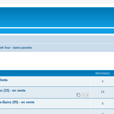
olk Tour - dates passées
cher
cherche avancée
RÉPONSES
lette
4
 (33) - en vente
18
1
2
-Bains (95) - en vente
8