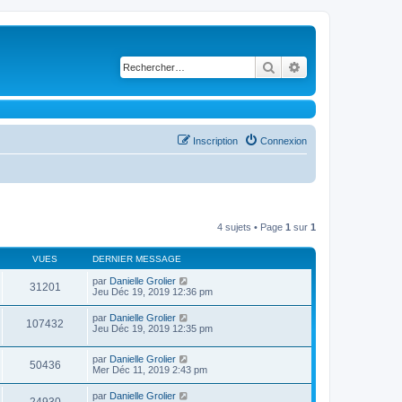
Rechercher
Recherche avancé
Inscription
Connexion
4 sujets • Page
1
sur
1
VUES
DERNIER MESSAGE
par
Danielle Grolier
31201
Jeu Déc 19, 2019 12:36 pm
par
Danielle Grolier
107432
Jeu Déc 19, 2019 12:35 pm
par
Danielle Grolier
50436
Mer Déc 11, 2019 2:43 pm
par
Danielle Grolier