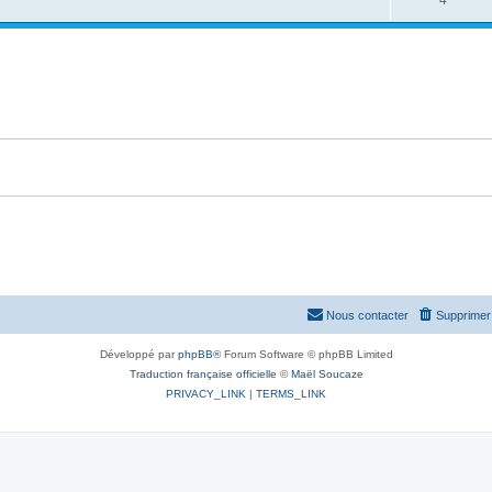
4
Nous contacter
Supprimer 
Développé par
phpBB
® Forum Software © phpBB Limited
Traduction française officielle
©
Maël Soucaze
PRIVACY_LINK
|
TERMS_LINK