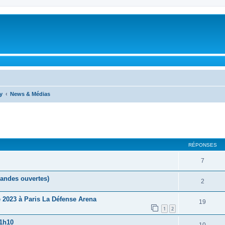
y
News & Médias
cher
cherche avancée
RÉPONSES
7
mandes ouvertes)
2
 2023 à Paris La Défense Arena
19
1
2
21h10