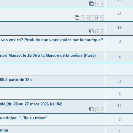
10
1
2
41
1
2
3
4
5
18
1
2
 vos envies? Produits que vous voulez sur la boutique?
0
érard Manset le 19/06 à la Maison de la poésie (Paris)
4
1
05 à partir de 18h
3
1
nia (du 20 au 27 mars 2026 à Lille)
12
1
2
 original "L'île au trésor"
2
hanna
1