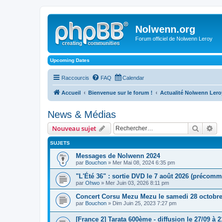
Nolwenn.org
Forum officiel de Nolwenn Leroy
Upcoming Dates
Raccourcis
FAQ
Calendar
Accueil
Bienvenue sur le forum !
Actualité Nolwenn Lero
News & Médias
Recher
Re
Nouveau sujet
SUJETS
Messages de Nolwenn 2024
par
Bouchon
» Mer Mai 08, 2024 6:35 pm
"L'Été 36" : sortie DVD le 7 août 2026 (précom
par
Ohwo
» Mer Juin 03, 2026 8:11 pm
Concert Corsu Mezu Mezu le samedi 28 octobre
par
Bouchon
» Dim Juin 25, 2023 7:27 pm
[France 2] Tarata 600ème - diffusion le 27/09 à 