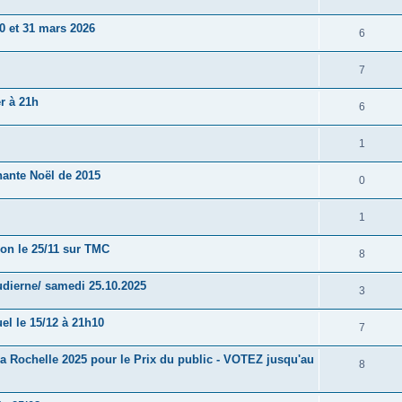
0 et 31 mars 2026
6
7
r à 21h
6
1
hante Noël de 2015
0
1
ion le 25/11 sur TMC
8
udierne/ samedi 25.10.2025
3
el le 15/12 à 21h10
7
a Rochelle 2025 pour le Prix du public - VOTEZ jusqu'au
8