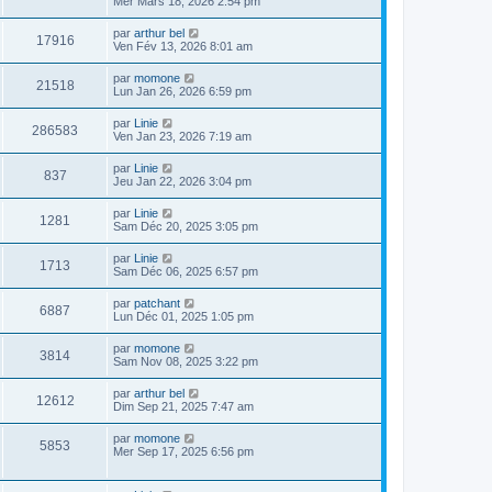
Mer Mars 18, 2026 2:54 pm
par
arthur bel
17916
Ven Fév 13, 2026 8:01 am
par
momone
21518
Lun Jan 26, 2026 6:59 pm
par
Linie
286583
Ven Jan 23, 2026 7:19 am
par
Linie
837
Jeu Jan 22, 2026 3:04 pm
par
Linie
1281
Sam Déc 20, 2025 3:05 pm
par
Linie
1713
Sam Déc 06, 2025 6:57 pm
par
patchant
6887
Lun Déc 01, 2025 1:05 pm
par
momone
3814
Sam Nov 08, 2025 3:22 pm
par
arthur bel
12612
Dim Sep 21, 2025 7:47 am
par
momone
5853
Mer Sep 17, 2025 6:56 pm