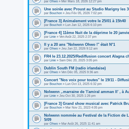
par
Ohwo
» Mer Mars 18, 2026 12:27 pm
Une soirée avec Proust au Studio Marigny les 3
par
Bouchon
» Jeu Fév 05, 2026 7:02 pm
[France 3] Animalement votre le 25/01 à 15h40
par
Bouchon
» Lun Jan 12, 2026 6:10 pm
[France 4] 11ème Nuit de la déprime le 20 janvie
par
Linie
» Ven Août 22, 2025 2:37 pm
Il y a 20 ans "Nolwenn Ohwo !" était N°1
par
Ohwo
» Jeu Jan 22, 2026 9:12 am
FR4 le 23.12.2025/Rediffusion concert Alagna c
par
Linie
» Sam Déc 20, 2025 3:05 pm
Dublin South FM (radio irlandaise)
par
Ohwo
» Ven Déc 05, 2025 9:36 am
Concert "Nos voix pour toutes" le 19/11 - Diffus
par
Bouchon
» Lun Oct 13, 2025 6:32 pm
Nolwenn ,.marraine de 'l'amiral amman Il' , à A
par
Linie
» Jeu Oct 30, 2025 1:26 pm
[France 3] Grand show musical avec Patrick Bru
par
Bouchon
» Mar Nov 21, 2023 4:05 pm
Nolwenn nommée au Festival de la Fiction de L
5/09
par
Ohwo
» Mar Août 26, 2025 11:41 am