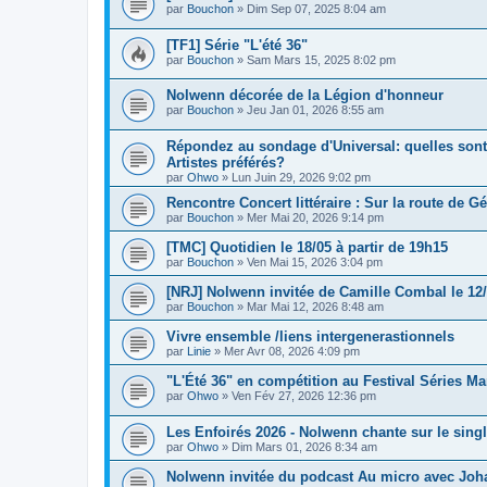
par
Bouchon
» Dim Sep 07, 2025 8:04 am
[TF1] Série "L'été 36"
par
Bouchon
» Sam Mars 15, 2025 8:02 pm
Nolwenn décorée de la Légion d'honneur
par
Bouchon
» Jeu Jan 01, 2026 8:55 am
Répondez au sondage d'Universal: quelles sont
Artistes préférés?
par
Ohwo
» Lun Juin 29, 2026 9:02 pm
Rencontre Concert littéraire : Sur la route de G
par
Bouchon
» Mer Mai 20, 2026 9:14 pm
[TMC] Quotidien le 18/05 à partir de 19h15
par
Bouchon
» Ven Mai 15, 2026 3:04 pm
[NRJ] Nolwenn invitée de Camille Combal le 12/
par
Bouchon
» Mar Mai 12, 2026 8:48 am
Vivre ensemble /liens intergenerastionnels
par
Linie
» Mer Avr 08, 2026 4:09 pm
"L'Été 36" en compétition au Festival Séries Ma
par
Ohwo
» Ven Fév 27, 2026 12:36 pm
Les Enfoirés 2026 - Nolwenn chante sur le single
par
Ohwo
» Dim Mars 01, 2026 8:34 am
Nolwenn invitée du podcast Au micro avec Jo