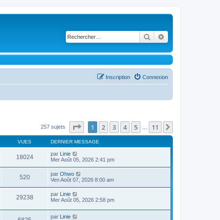
Rechercher
Recherche avancé
Inscription
Connexion
Page
1
sur
11
1
2
3
4
5
11
Suivant
257 sujets
…
VUES
DERNIER MESSAGE
par
Linie
18024
Mer Août 05, 2026 2:41 pm
par
Ohwo
520
Ven Août 07, 2026 8:00 am
par
Linie
29238
Mer Août 05, 2026 2:58 pm
par
Linie