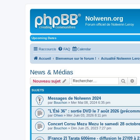
Nolwenn.org
Forum officiel de Nolwenn Leroy
Upcoming Dates
Raccourcis
FAQ
Calendar
Accueil
Bienvenue sur le forum !
Actualité Nolwenn Lero
News & Médias
Recher
Re
Nouveau sujet
SUJETS
Messages de Nolwenn 2024
par
Bouchon
» Mer Mai 08, 2024 6:35 pm
"L'Été 36" : sortie DVD le 7 août 2026 (précom
par
Ohwo
» Mer Juin 03, 2026 8:11 pm
Concert Corsu Mezu Mezu le samedi 28 octobre
par
Bouchon
» Dim Juin 25, 2023 7:27 pm
[France 2] Tarata 600ème - diffusion le 27/09 à 