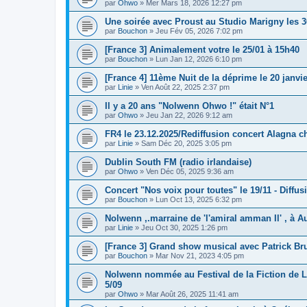
par
Ohwo
» Mer Mars 18, 2026 12:27 pm
Une soirée avec Proust au Studio Marigny les 3
par
Bouchon
» Jeu Fév 05, 2026 7:02 pm
[France 3] Animalement votre le 25/01 à 15h40
par
Bouchon
» Lun Jan 12, 2026 6:10 pm
[France 4] 11ème Nuit de la déprime le 20 janvie
par
Linie
» Ven Août 22, 2025 2:37 pm
Il y a 20 ans "Nolwenn Ohwo !" était N°1
par
Ohwo
» Jeu Jan 22, 2026 9:12 am
FR4 le 23.12.2025/Rediffusion concert Alagna c
par
Linie
» Sam Déc 20, 2025 3:05 pm
Dublin South FM (radio irlandaise)
par
Ohwo
» Ven Déc 05, 2025 9:36 am
Concert "Nos voix pour toutes" le 19/11 - Diffus
par
Bouchon
» Lun Oct 13, 2025 6:32 pm
Nolwenn ,.marraine de 'l'amiral amman Il' , à A
par
Linie
» Jeu Oct 30, 2025 1:26 pm
[France 3] Grand show musical avec Patrick Bru
par
Bouchon
» Mar Nov 21, 2023 4:05 pm
Nolwenn nommée au Festival de la Fiction de L
5/09
par
Ohwo
» Mar Août 26, 2025 11:41 am