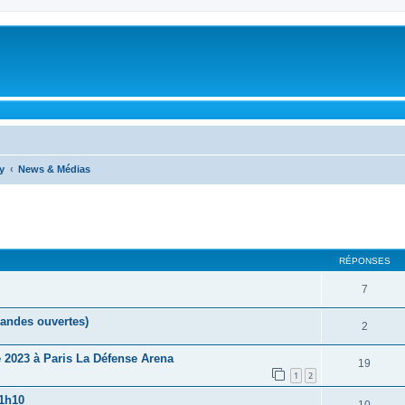
y
News & Médias
cher
cherche avancée
RÉPONSES
7
mandes ouvertes)
2
 2023 à Paris La Défense Arena
19
1
2
21h10