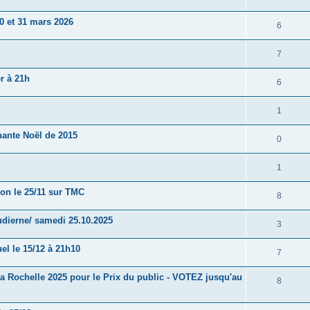
0 et 31 mars 2026
6
7
r à 21h
6
1
hante Noël de 2015
0
1
ion le 25/11 sur TMC
8
udierne/ samedi 25.10.2025
3
el le 15/12 à 21h10
7
a Rochelle 2025 pour le Prix du public - VOTEZ jusqu'au
8