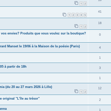
10
1
2
41
1
2
3
4
5
18
1
2
 vos envies? Produits que vous voulez sur la boutique?
0
érard Manset le 19/06 à la Maison de la poésie (Paris)
4
1
05 à partir de 18h
3
1
nia (du 20 au 27 mars 2026 à Lille)
12
1
2
 original "L'île au trésor"
2
hanna
1