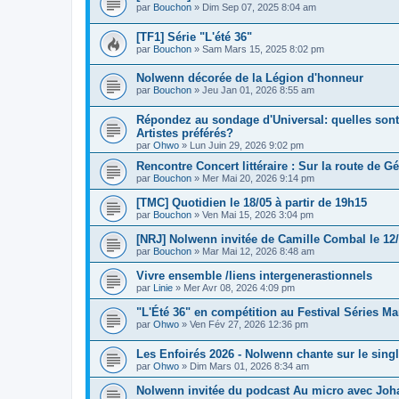
par
Bouchon
» Dim Sep 07, 2025 8:04 am
[TF1] Série "L'été 36"
par
Bouchon
» Sam Mars 15, 2025 8:02 pm
Nolwenn décorée de la Légion d'honneur
par
Bouchon
» Jeu Jan 01, 2026 8:55 am
Répondez au sondage d'Universal: quelles sont
Artistes préférés?
par
Ohwo
» Lun Juin 29, 2026 9:02 pm
Rencontre Concert littéraire : Sur la route de G
par
Bouchon
» Mer Mai 20, 2026 9:14 pm
[TMC] Quotidien le 18/05 à partir de 19h15
par
Bouchon
» Ven Mai 15, 2026 3:04 pm
[NRJ] Nolwenn invitée de Camille Combal le 12/
par
Bouchon
» Mar Mai 12, 2026 8:48 am
Vivre ensemble /liens intergenerastionnels
par
Linie
» Mer Avr 08, 2026 4:09 pm
"L'Été 36" en compétition au Festival Séries Ma
par
Ohwo
» Ven Fév 27, 2026 12:36 pm
Les Enfoirés 2026 - Nolwenn chante sur le single
par
Ohwo
» Dim Mars 01, 2026 8:34 am
Nolwenn invitée du podcast Au micro avec Jo