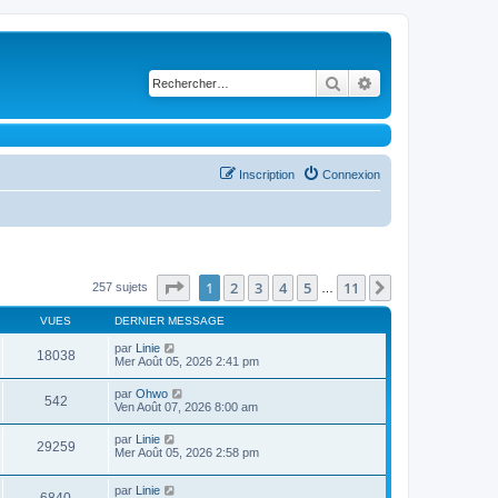
Rechercher
Recherche avancé
Inscription
Connexion
Page
1
sur
11
1
2
3
4
5
11
Suivant
257 sujets
…
VUES
DERNIER MESSAGE
par
Linie
18038
Mer Août 05, 2026 2:41 pm
par
Ohwo
542
Ven Août 07, 2026 8:00 am
par
Linie
29259
Mer Août 05, 2026 2:58 pm
par
Linie