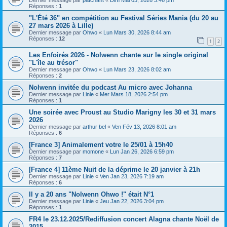
Réponses :
1
"L'Été 36" en compétition au Festival Séries Mania (du 20 au
27 mars 2026 à Lille)
Dernier message par
Ohwo
«
Lun Mars 30, 2026 8:44 am
Réponses :
12
1
2
Les Enfoirés 2026 - Nolwenn chante sur le single original
"L'île au trésor"
Dernier message par
Ohwo
«
Lun Mars 23, 2026 8:02 am
Réponses :
2
Nolwenn invitée du podcast Au micro avec Johanna
Dernier message par
Linie
«
Mer Mars 18, 2026 2:54 pm
Réponses :
1
Une soirée avec Proust au Studio Marigny les 30 et 31 mars
2026
Dernier message par
arthur bel
«
Ven Fév 13, 2026 8:01 am
Réponses :
6
[France 3] Animalement votre le 25/01 à 15h40
Dernier message par
momone
«
Lun Jan 26, 2026 6:59 pm
Réponses :
7
[France 4] 11ème Nuit de la déprime le 20 janvier à 21h
Dernier message par
Linie
«
Ven Jan 23, 2026 7:19 am
Réponses :
6
Il y a 20 ans "Nolwenn Ohwo !" était N°1
Dernier message par
Linie
«
Jeu Jan 22, 2026 3:04 pm
Réponses :
1
FR4 le 23.12.2025/Rediffusion concert Alagna chante Noël de
2015