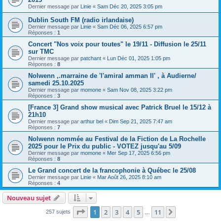
Dernier message par
Linie
«
Sam Déc 20, 2025 3:05 pm
Dublin South FM (radio irlandaise)
Dernier message par
Linie
«
Sam Déc 06, 2025 6:57 pm
Réponses :
1
Concert "Nos voix pour toutes" le 19/11 - Diffusion le 25/11
sur TMC
Dernier message par
patchant
«
Lun Déc 01, 2025 1:05 pm
Réponses :
8
Nolwenn ,.marraine de 'l'amiral amman Il' , à Audierne/
samedi 25.10.2025
Dernier message par
momone
«
Sam Nov 08, 2025 3:22 pm
Réponses :
3
[France 3] Grand show musical avec Patrick Bruel le 15/12 à
21h10
Dernier message par
arthur bel
«
Dim Sep 21, 2025 7:47 am
Réponses :
7
Nolwenn nommée au Festival de la Fiction de La Rochelle
2025 pour le Prix du public - VOTEZ jusqu'au 5/09
Dernier message par
momone
«
Mer Sep 17, 2025 6:56 pm
Réponses :
8
Le Grand concert de la francophonie à Québec le 25/08
Dernier message par
Linie
«
Mar Août 26, 2025 8:10 am
Réponses :
4
Nouveau sujet
Page
1
sur
11
1
2
3
4
5
11
Suivant
257 sujets
…