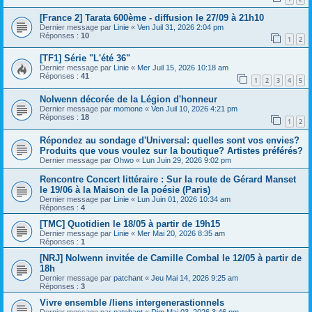
[France 2] Tarata 600ème - diffusion le 27/09 à 21h10
Dernier message par
Linie
«
Ven Juil 31, 2026 2:04 pm
Réponses :
10
1
2
[TF1] Série "L'été 36"
Dernier message par
Linie
«
Mer Juil 15, 2026 10:18 am
Réponses :
41
1
2
3
4
5
Nolwenn décorée de la Légion d'honneur
Dernier message par
momone
«
Ven Juil 10, 2026 4:21 pm
Réponses :
18
1
2
Répondez au sondage d'Universal: quelles sont vos envies?
Produits que vous voulez sur la boutique? Artistes préférés?
Dernier message par
Ohwo
«
Lun Juin 29, 2026 9:02 pm
Rencontre Concert littéraire : Sur la route de Gérard Manset
le 19/06 à la Maison de la poésie (Paris)
Dernier message par
Linie
«
Lun Juin 01, 2026 10:34 am
Réponses :
4
[TMC] Quotidien le 18/05 à partir de 19h15
Dernier message par
Linie
«
Mer Mai 20, 2026 8:35 am
Réponses :
1
[NRJ] Nolwenn invitée de Camille Combal le 12/05 à partir de
18h
Dernier message par
patchant
«
Jeu Mai 14, 2026 9:25 am
Réponses :
3
Vivre ensemble /liens intergenerastionnels
Dernier message par
patchant
«
Dim Mai 03, 2026 3:46 pm