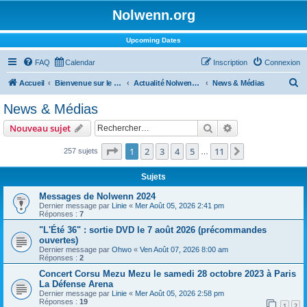
Nolwenn.org
Upcoming Dates
FAQ
Calendar
Inscription
Connexion
R
Accueil
Bienvenue sur le forum !
Actualité Nolwenn Leroy
News & Médias
e
News & Médias
c
Rechercher
Recherche avanc
Nouveau sujet
h
e
Page
1
sur
11
1
2
3
4
5
11
Suivant
257 sujets
…
r
Sujets
c
Messages de Nolwenn 2024
h
Dernier message par
Linie
«
Mer Août 05, 2026 2:41 pm
Réponses :
7
e
"L'Été 36" : sortie DVD le 7 août 2026 (précommandes
r
ouvertes)
Dernier message par
Ohwo
«
Ven Août 07, 2026 8:00 am
Réponses :
2
Concert Corsu Mezu Mezu le samedi 28 octobre 2023 à Paris
La Défense Arena
Dernier message par
Linie
«
Mer Août 05, 2026 2:58 pm
Réponses :
19
1
2