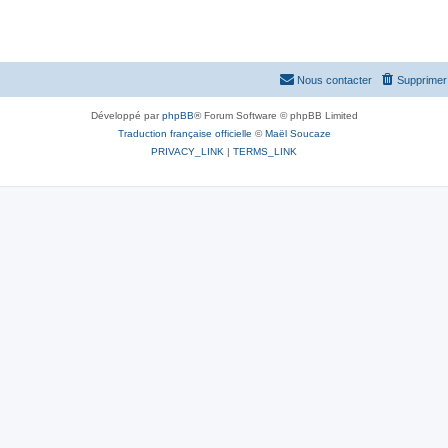
Nous contacter
Supprimer 
Développé par
phpBB
® Forum Software © phpBB Limited
Traduction française officielle
©
Maël Soucaze
PRIVACY_LINK
|
TERMS_LINK