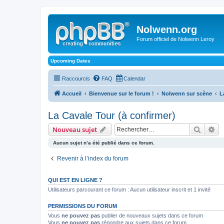
Nolwenn.org
Forum officiel de Nolwenn Leroy
Upcoming Dates
Raccourcis
FAQ
Calendar
Accueil
Bienvenue sur le forum !
Nolwenn sur scène
L
La Cavale Tour (à confirmer)
Recher
Re
Nouveau sujet
Aucun sujet n’a été publié dans ce forum.
Revenir à l’index du forum
QUI EST EN LIGNE ?
Utilisateurs parcourant ce forum : Aucun utilisateur inscrit et 1 invité
PERMISSIONS DU FORUM
Vous
ne pouvez pas
publier de nouveaux sujets dans ce forum
Vous
ne pouvez pas
répondre aux sujets dans ce forum