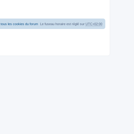
tous les cookies du forum
Le fuseau horaire est réglé sur
UTC+02:00